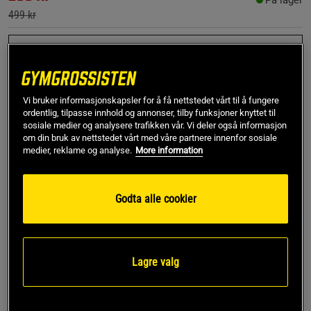
På lager
499 kr
Large
Kjøp
Vi bruker informasjonskapsler for å få nettstedet vårt til å fungere
ordentlig, tilpasse innhold og annonser, tilby funksjoner knyttet til
sosiale medier og analysere trafikken vår. Vi deler også informasjon
om din bruk av nettstedet vårt med våre partnere innenfor sosiale
Gratis frakt over 799 kr
Gratis retur
14 dagers angrerett
medier, reklame og analyse.
More information
SKU #241309010R | EAN
7323345014505
Godta alle cookier
Multi Rib Seamless Padded Sports Top er en stretchy
seamless sports topp med lett støtte, perfekt for deg som
ikke vil måtte ta med deg en sports-BH.
Les mer
Lagre valg
Informasjon
Anmeldelser