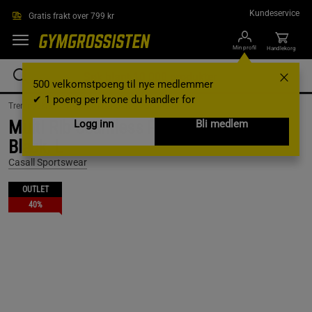
Hopp til hovedinnholdet
Kundeservice
Gratis frakt over 799 kr
Min profil
Handlekorg
500 velkomstpoeng til nye medlemmer
✔ 1 poeng per krone du handler for
Treningsklær /
Treningsklær dame /
Sports-bh
Multi Rib Seamless Padded Sports Top,
Logg inn
Bli medlem
Black, L
Casall Sportswear
OUTLET
40%