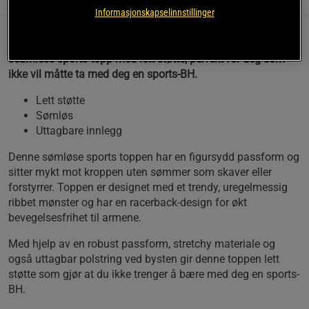
Informasjonskapselinnstillinger
Multi Rib Seamless Padded Sports Top er en stretchy
seamless sports topp med lett støtte, perfekt for deg som
ikke vil måtte ta med deg en sports-BH.
Lett støtte
Sømløs
Uttagbare innlegg
Denne sømløse sports toppen har en figursydd passform og
sitter mykt mot kroppen uten sømmer som skaver eller
forstyrrer. Toppen er designet med et trendy, uregelmessig
ribbet mønster og har en racerback-design for økt
bevegelsesfrihet til armene.
Med hjelp av en robust passform, stretchy materiale og
også uttagbar polstring ved bysten gir denne toppen lett
støtte som gjør at du ikke trenger å bære med deg en sports-
BH.