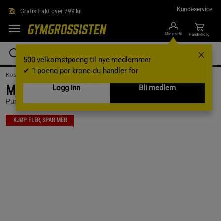
Hopp til hovedinnholdet
Kundeservice
Gratis frakt over 799 kr
Min profil
Handlekorg
500 velkomstpoeng til nye medlemmer
✔ 1 poeng per krone du handler for
Kosttilskudd /
Vitaminer og mineraler /
Prebiotika & Probiotika
Mjölksyrabakterier 30 md 60 kapslar
Logg inn
Bli medlem
Pureness
KJØP FLER, SPAR MER