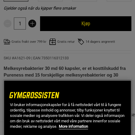
Gjelder også når du kjøper flere smaker
Kjøp
Gratis frakt over 799 kr
Gratis retur
14 dagers angrerett
SKU #A1621-09
| EAN
7350116312133
Melkesyrebakterier 30 md 60 kapsler, er et kosttilskudd fra
Pureness med 15 forskjellige melkesyrebakterier og 30
milliarder CFU per kapsel.
Les mer
Vi bruker informasjonskapsler for å få nettstedet vårt til å fungere
ordentlig, tilpasse innhold og annonser, tilby funksjoner knyttet til
Informasjon
Anmeldelser
Næringsinformasjon & ingrediense
sosiale medier og analysere trafikken vår. Vi deler også informasjon
om din bruk av nettstedet vårt med våre partnere innenfor sosiale
medier, reklame og analyse.
More information
Dette er et avansert produkt som kombinerer 15