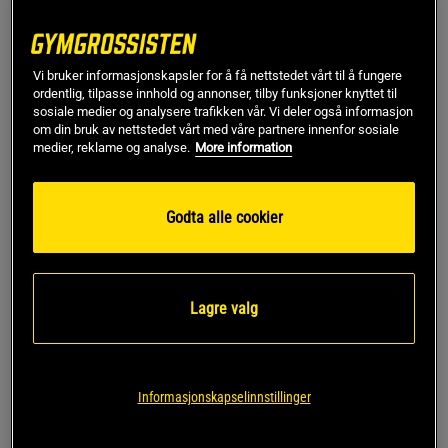
1x Myseprotein 1 kg, Unflavoured
1x Myseprotein 1 kg, Unflavoured
Vi bruker informasjonskapsler for å få nettstedet vårt til å fungere
ordentlig, tilpasse innhold og annonser, tilby funksjoner knyttet til
sosiale medier og analysere trafikken vår. Vi deler også informasjon
1x Myseprotein 1 kg, Unflavoured
om din bruk av nettstedet vårt med våre partnere innenfor sosiale
medier, reklame og analyse.
More information
1x Myseprotein 1 kg, Unflavoured
Godta alle cookier
Kjøp
Lagre valg
Gratis frakt over 799 kr
Gratis retur
14 dagers angrerett
Ole D.
Kåret til toppanmeldelse
Informasjonskapselinnstillinger
Har benyttet dette produktet i mange år nå, og grunnen 
er rett og slett at smaken blir jeg ikke lei. De andre 
produsentene blir ofte for søte for min smak, og gir ofte 