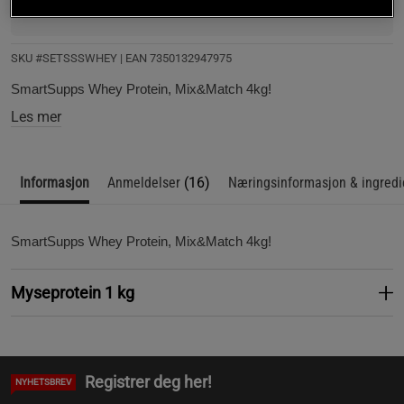
luft i magen, men denne takler jeg fint år etter år. Brukes 
som tilskudd til matretter og etter trening, likegodt som 
til konkurranseforberedelser innen classic bodybuilding
SKU #SETSSSWHEY | EAN
‌7350132947975
SmartSupps Whey Protein, Mix&Match 4kg!
Les mer
Informasjon
Anmeldelser
(16)
Næringsinformasjon & ingredi
SmartSupps Whey Protein, Mix&Match 4kg!
Myseprotein 1 kg
Registrer deg her!
NYHETSBREV