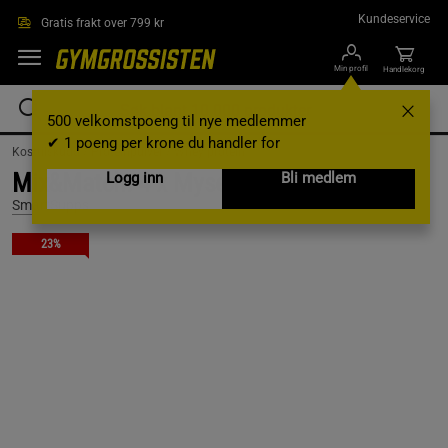
Hopp til hovedinnholdet
Kundeservice
Gratis frakt over 799 kr
Min profil
Handlekorg
500 velkomstpoeng til nye medlemmer
✔ 1 poeng per krone du handler for
Kosttilskudd /
Proteinpulver /
Whey protein
Mix&Match: 4 x Myseprotein 1 kg
Logg inn
Bli medlem
SmartSupps
23%