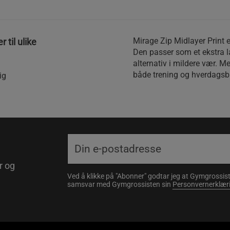
Mirage Zip Midlayer Print e
 til ulike
Den passer som et ekstra la
alternativ i mildere vær. M
både trening og hverdagsb
ig
r og
Ved å klikke på "Abonner" godtar jeg at Gymgrossist
samsvar med Gymgrossisten sin
Personvernerklær