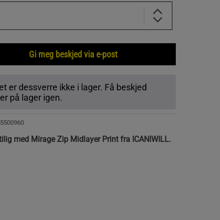
Gi meg beskjed via e-post
t er dessverre ikke i lager. Få beskjed
r på lager igen.
5500960
ilig med Mirage Zip Midlayer Print fra ICANIWILL.