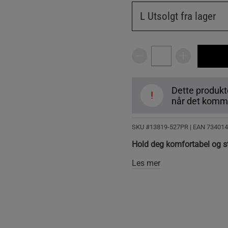
L
Utsolgt fra lager
Dette produkte
!
når det komme
SKU #13819-527PR | EAN
734014
Hold deg komfortabel og st
Les mer