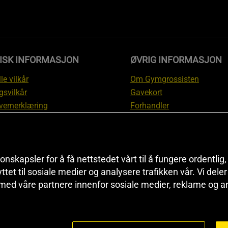
DISK INFORMASJON
ØVRIG INFORMASJON
le vilkår
Om Gymgrossisten
gsvilkår
Gavekort
vernerklæring
Forhandler
gsvilkår
Affiliate
svilkår
Personlig trener
te
Rabattkoder
onskapsler for å få nettstedet vårt til å fungere ordentlig
asjon om angrerett og
Sitemap
yttet til sosiale medier og analysere trafikken vår. Vi del
asjon
Black Friday
 med våre partnere innenfor sosiale medier, reklame og a
nnstillinger
Artikler & Øvelser