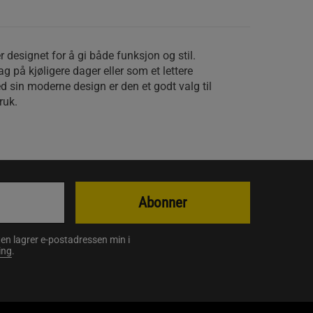
r designet for å gi både funksjon og stil.
g på kjøligere dager eller som et lettere
ed sin moderne design er den et godt valg til
ruk.
Abonner
en lagrer e-postadressen min i
ing
.