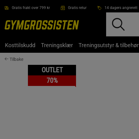
Hopp til hovedinnholdet
Gratis frakt over 799 kr
Gratis retur
14 dagers angrerett
Kosttilskudd
Treningsklær
Treningsutstyr & tilbehør
Tilbake
OUTLET
70%