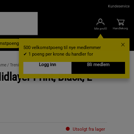
Kundeservice
Handlekorg
Min profil
omstpoeng
Kampanjer
Outlet
Nyheter
Brands
Gavekort
500 velkomstpoeng til nye medlemmer
✔ 1 poeng per krone du handler for
Logg inn
Bli medlem
ame /
Treningstrøyer
dlayer Print, Black, L
Utsolgt fra lager