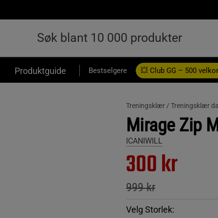
Produktguide
Bestselgere
💥 Club GG – 500 velk
Treningsklær /
Treningsklær d
Mirage Zip Mi
ICANIWILL
300 kr
999 kr
Velg Storlek: