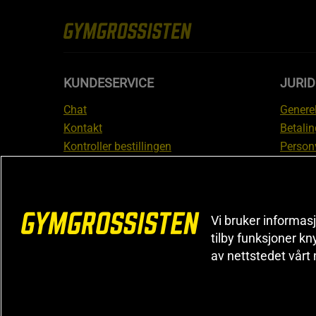
KUNDESERVICE
JURI
Chat
Generel
Kontakt
Betalin
Kontroller bestillingen
Person
Angre kjøp
Leverin
Reklamere
Medlem
FAQ
Prisløf
Vi bruker informasj
Inform
tilby funksjoner kn
reklam
av nettstedet vårt
Cookiei