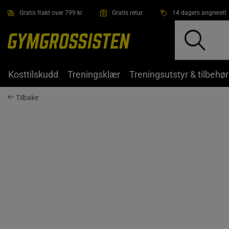
Hopp til hovedinnholdet
Gratis frakt over 799 kr
Gratis retur
14 dagers angrerett
Kosttilskudd
Treningsklær
Treningsutstyr & tilbehør
Tilbake