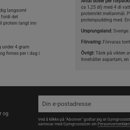
Antal doser per förpac
ca 1,25 dl) med 4 dl va
ldig langsomt
proteinrikt mellanmål. 
fordi det
proteinpudding med. En 
 protein langt inn
Ursprungsland:
Sverige.
Förvaring:
Förvaras torrt
og under 4 gram
Övrigt:
Tänk på vikten a
g finnes per i dag i
Innehåller aspartam, en k
r og
Ved å klikke på "Abonner" godtar jeg at Gymgrossist
samsvar med Gymgrossisten sin
Personvernerklær