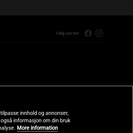
Følg oss her:
, tilpasse innhold og annonser,
er også informasjon om din bruk
nalyse.
More information