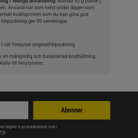
kning / Mängd användning:
Blanda 52 g pulver (
tten. Använd när som helst under dagen som
Perfekt kvällsprotein som du kan göra god
förpackning ger 30 serveringar.
 i väl försluten originalförpackning.
v en mångsidig och balanserad kosthållning.
älla till fenylalanin.
Abonner
en lagrer e-postadressen min i
ing
.