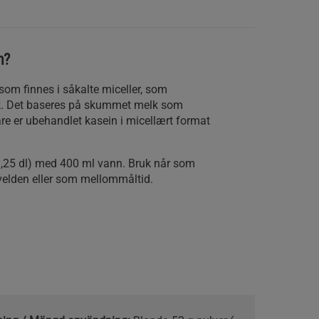
n?
som finnes i såkalte miceller, som
k. Det baseres på skummet melk som
bare er ubehandlet kasein i micellært format
1,25 dl) med 400 ml vann. Bruk når som
velden eller som mellommåltid.