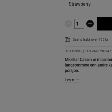
Strawberry
Gratis frakt over 799 kr
SKU #9994R | EAN
73400288247
Micellar Casein er micellært
langsommere enn andre kas
porsjon.
Les mer