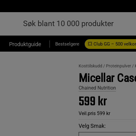
Produktguide
Bestselgere
💥 Club GG – 500 velk
Kosttilskudd /
Proteinpulver /
Micellar Cas
Chained Nutrition
599 kr
Veil.pris
599 kr
Velg Smak: