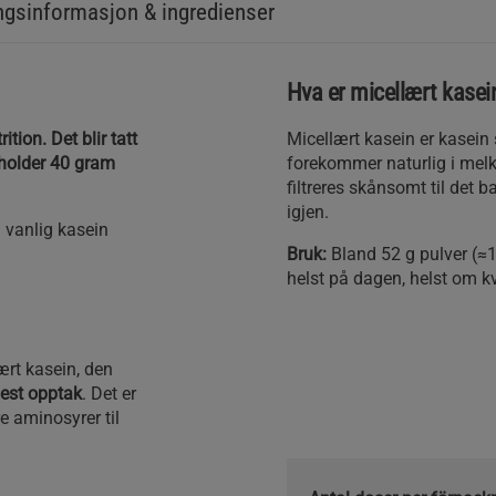
gsinformasjon & ingredienser
Hva er micellært kasei
tion. Det blir tatt
Micellært kasein er kasein 
holder 40 gram
forekommer naturlig i mel
filtreres skånsomt til det 
igjen.
 vanlig kasein
Bruk:
Bland 52 g pulver (≈
helst på dagen, helst om k
ært kasein, den
gest opptak
. Det er
re aminosyrer til