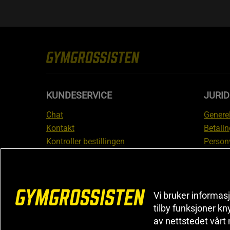
KUNDESERVICE
JURI
Chat
Generel
Kontakt
Betalin
Kontroller bestillingen
Person
Angre kjøp
Leverin
Reklamere
Medlem
FAQ
Prisløf
Vi bruker informasj
Inform
tilby funksjoner kn
reklam
av nettstedet vårt
Cookiei