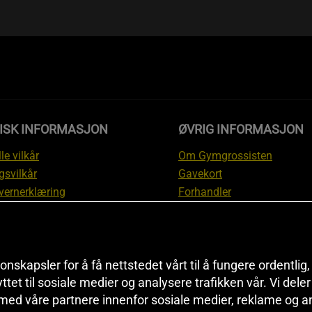
DISK INFORMASJON
ØVRIG INFORMASJON
le vilkår
Om Gymgrossisten
gsvilkår
Gavekort
vernerklæring
Forhandler
gsvilkår
Affiliate
svilkår
Personlig trener
te
Rabattkoder
onskapsler for å få nettstedet vårt til å fungere ordentlig
asjon om angrerett og
Sitemap
yttet til sosiale medier og analysere trafikken vår. Vi del
asjon
Black Friday
 med våre partnere innenfor sosiale medier, reklame og a
nnstillinger
Artikler & Øvelser