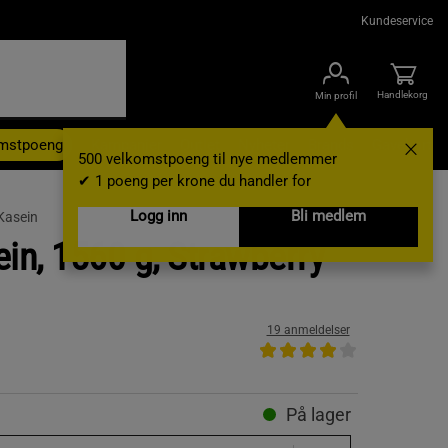
Kundeservice
Handlekorg
Min profil
omstpoeng
Kampanjer
Outlet
Nyheter
Brands
Gavekort
500 velkomstpoeng til nye medlemmer
✔ 1 poeng per krone du handler for
Logg inn
Bli medlem
Kasein
ein, 1560 g, Strawberry
19 anmeldelser
På lager