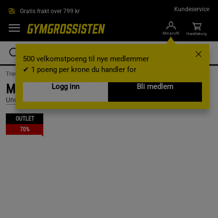
Hopp til hovedinnholdet
Kundeservice
Gratis frakt over 799 kr
Min profil
Handlekorg
500 velkomstpoeng til nye medlemmer
✔ 1 poeng per krone du handler for
Treningsklær /
Treningsklær dame /
Treningstights
Meridian Legging, Black, XS
Logg inn
Bli medlem
Under Armour
OUTLET
70%