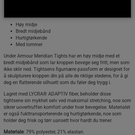
Disse tightsene er designet for å gi overlegen ytelse
og en flatterende passform.
Høy midje
Bredt midjebånd
Hurtigtørkende
Med lommer
Under Armour Meridian Tights har en høy midje med et
bredt midjebånd som lar kroppen bevege seg fritt, men som
ikke sklir ned. Tightsens figurnære passform er designet for
å skulpturere kroppen din på alle de riktige stedene, for å gi
deg en flatterende silhuett som du føler deg trygg i.
Lagret med LYCRA® ADAPTIV fiber, beholder disse
tightsene sin mykhet selv ved maksimal stretching, noe som
sikrer uovertruffen komfort under hver bevegelse. Materialet
er også fukttransporterende og hurtigtørkende, noe som
holder deg frisk og tørr uansett hvor hardt du trener.
Materiale
: 79% polyester, 21% elastan.