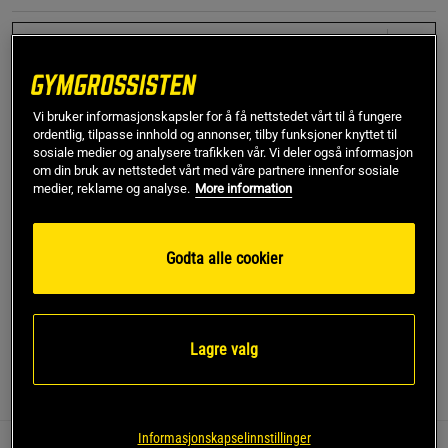
XS
Kjøp
Vi bruker informasjonskapsler for å få nettstedet vårt til å fungere
ordentlig, tilpasse innhold og annonser, tilby funksjoner knyttet til
sosiale medier og analysere trafikken vår. Vi deler også informasjon
om din bruk av nettstedet vårt med våre partnere innenfor sosiale
Gratis frakt over 799 kr
Gratis retur
14 dagers angrerett
medier, reklame og analyse.
More information
SKU #1382522-001R | EAN
196884770501
Godta alle cookier
Meridian Tights fra Under Armour er rett og slett uslåelig
stilige og utrolig komfortable.
Les mer
Lagre valg
Informasjon
Anmeldelser
Informasjonskapselinnstillinger