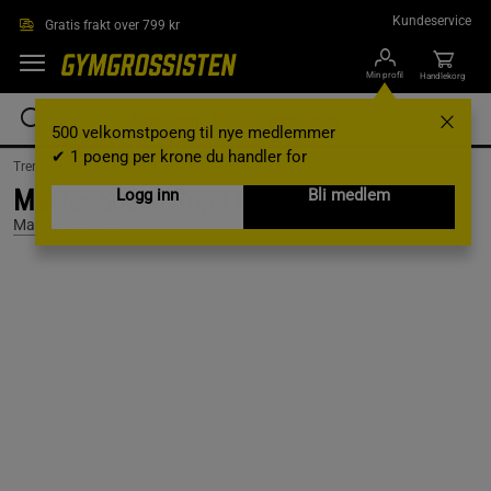
Hopp til hovedinnholdet
Kundeservice
Gratis frakt over 799 kr
Min profil
Handlekorg
500 velkomstpoeng til nye medlemmer
✔ 1 poeng per krone du handler for
Treningsutstyr & tilbehør /
Hjemmetrening /
Hoppetau
Master Speed Rope Pro
Logg inn
Bli medlem
Master Fitness