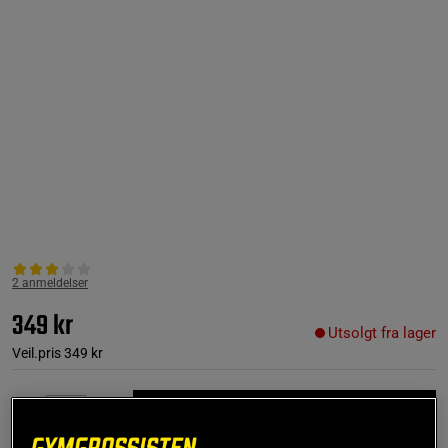
2 anmeldelser
349 kr
Utsolgt fra lager
Veil.pris
349 kr
Gi meg beskjed via e-post