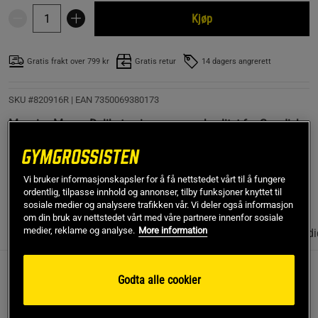
Kjøp
Gratis frakt over 799 kr
Gratis retur
14 dagers angrerett
SKU #820916R | EAN
7350069380173
Massive Mass - Delikat gainer av superkvalitet fra Swedish
Supplements. Hjelper muskelvekst, forbedrer resitusjon og
gir langvarig energi til dine muskler!
Vi bruker informasjonskapsler for å få nettstedet vårt til å fungere
Les mer
ordentlig, tilpasse innhold og annonser, tilby funksjoner knyttet til
sosiale medier og analysere trafikken vår. Vi deler også informasjon
om din bruk av nettstedet vårt med våre partnere innenfor sosiale
medier, reklame og analyse.
More information
Informasjon
Anmeldelser
(46)
Næringsinformasjon & ingredi
Massive Mass - Delikat gainer av superkvalitet fra
Godta alle cookier
Swedish Supplements. Hjelper muskelvekst,
forbedrer resitusjon og gir langvarig energi til dine