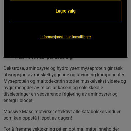
muskler!
Lagre valg
Myseprotein, aminosyrer og karbohydrater i en bra
miks
Tilsatt 3000 mg kreatin monohydrat per porsjon for
Informasjonskapselinnstillinger
muskelvolum
1000 mg Taurin for økt eksplosivitet
10,7 g BCAA per dosering!
Hele 1040 kcal per dosering!
Dekstrose, aminosyrer og hydrolysert myseprotein gir rask
absorpsjon av muskelbyggende og utvinning komponenter.
Myseprotein og maltodekstrin støtter muskelvekst videre og
avgir mengder av micellar kasein og solsikkeolje
tilveiebringer en vedvarende frigjøring av aminosyrer og
energi i blodet.
Massive Mass motvirker effektivt alle katabolske vinduer
som kan oppstå i løpet av dagen!
For å fremme vektøkning på en optimal måte inneholder