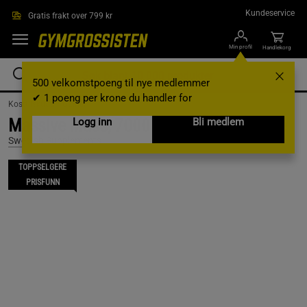
Hopp til hovedinnholdet
Kundeservice
Gratis frakt over 799 kr
Min profil
Handlekorg
500 velkomstpoeng til nye medlemmer
✔ 1 poeng per krone du handler for
Kosttilskudd /
Gainer
Massive Mass, 7000 g, Chocolate Fudge
Logg inn
Bli medlem
Swedish Supplements
TOPPSELGERE
PRISFUNN