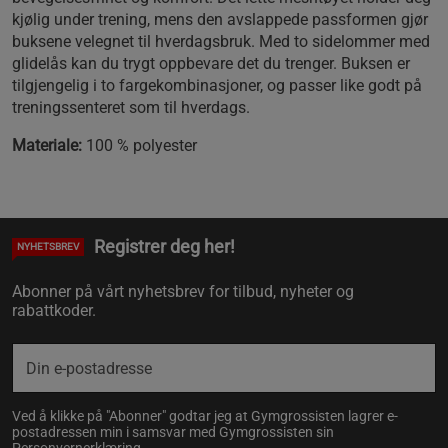
kjølig under trening, mens den avslappede passformen gjør
buksene velegnet til hverdagsbruk. Med to sidelommer med
glidelås kan du trygt oppbevare det du trenger. Buksen er
tilgjengelig i to fargekombinasjoner, og passer like godt på
treningssenteret som til hverdags.
Materiale:
100 % polyester
Registrer deg her!
NYHETSBREV
Abonner på vårt nyhetsbrev for tilbud, nyheter og
rabattkoder.
Ved å klikke på "Abonner" godtar jeg at Gymgrossisten lagrer e-
postadressen min i samsvar med Gymgrossisten sin