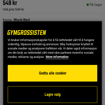
549 kr
På lager
Veil.pris
549 kr
Farge:
Black/Red
Vi bruker informasjonskapsler for å få nettstedet vårt til å fungere
ordentlig, tilpasse innhold og annonser, tilby funksjoner knyttet til
sosiale medier og analysere trafikken vår. Vi deler også informasjon
om din bruk av nettstedet vårt med våre partnere innenfor sosiale
medier, reklame og analyse.
More information
S/M
Godta alle cookier
Kjøp
Gratis frakt over 799 kr
Gratis retur
14 dagers angrerett
Lagre valg
SKU #91091905R | EAN
8721122847824