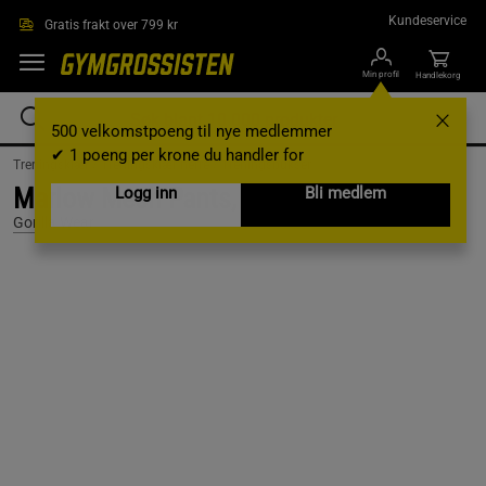
Hopp til hovedinnholdet
Kundeservice
Gratis frakt over 799 kr
Min profil
Handlekorg
500 velkomstpoeng til nye medlemmer
✔ 1 poeng per krone du handler for
Treningsklær /
Treningsklær herre /
Treningsbukser
Marlow Mesh Pants, Black/Red, S/M
Logg inn
Bli medlem
Gorilla Wear