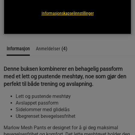
Opplev både stil og funksjon med Marlow Mesh Pants fra
Informasjonskapselinnstillinger
Gorilla Wear.
Les mer
Informasjon
Anmeldelser
(4)
Denne buksen kombinerer en behagelig passform
med et lett og pustende meshtøy, noe som gjør den
perfekt til både trening og avslapning.
Lett og pustende meshtøy
Avslappet passform
Sidelommer med glidelås
Ubegrenset bevegelsesfrihet
Marlow Mesh Pants er designet for å gi deg maksimal
bevegelsesfrihet og komfort. Det lette meshtøyet holder deg