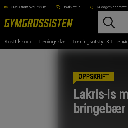
Hopp til hovedinnholdet
Gratis frakt over 799 kr
Gratis retur
14 dagers angrerett
Kosttilskudd
Treningsklær
Treningsutstyr & tilbehør
OPPSKRIFT
Lakris-is 
bringebær