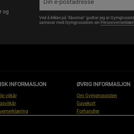
r og
Ved å klikke på "Abonner" godtar jeg at Gymgrossist
samsvar med Gymgrossisten sin
Personvernerklær
DISK INFORMASJON
ØVRIG INFORMASJON
le vilkår
Om Gymgrossisten
gsvilkår
Gavekort
vernerklæring
Forhandler
gsvilkår
Affiliate
svilkår
Personlig trener