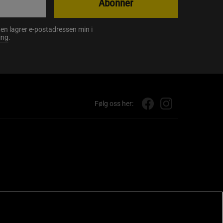
Abonner
en lagrer e-postadressen min i
ing
.
Følg oss her: