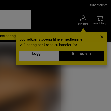
Kundeservice
Handlekorg
Min profil
omstpoeng
Kampanjer
Outlet
Nyheter
Brands
Gavekort
500 velkomstpoeng til nye medlemmer
✔ 1 poeng per krone du handler for
Logg inn
Bli medlem