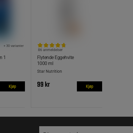
+ 30 varianter
86 anmeldelser
n 1
Flytende Eggehvite
1000 ml
Star Nutrition
99 kr
Kjøp
Kjøp