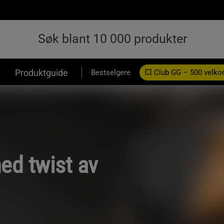
Produktguide
Bestselgere
💥 Club GG – 500 velk
med twist av