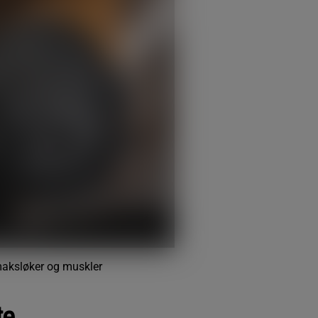
maksløker og muskler
te