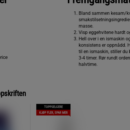
Bland sammen kesam/kv
smakstilsetningsingredien
masse.
Visp eggehvitene hardt og
Hell over i en ismaskin og
konsistens er oppnådd. H
til en ismaskin, stiller du
rice
3-4 timer. Rør rundt orden
halvtime.
ppskriften
TOPPSELGERE
KJØP FLER, SPAR MER