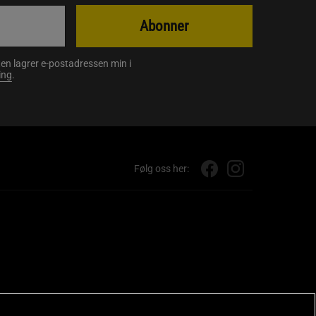
Abonner
en lagrer e-postadressen min i
ing
.
Følg oss her: