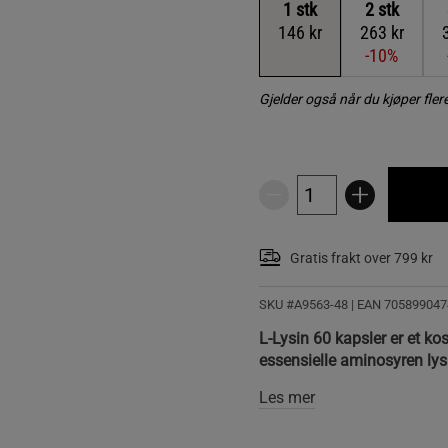
1
stk
2
stk
146 kr
263 kr
-10%
Gjelder også når du kjøper fle
Gratis frakt over 799 kr
SKU #A9563-48
| EAN
705899047
L-Lysin 60 kapsler er et ko
essensielle aminosyren lys
Les mer