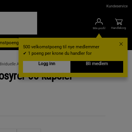
Kundeservice
Handlekorg
Min profil
omstpoeng
Kampanjer
Outlet
Nyheter
Brands
Gavekort
500 velkomstpoeng til nye medlemmer
✔ 1 poeng per krone du handler for
Logg inn
Bli medlem
dividuelle Aminosyrer
osyrer 60 kapsler