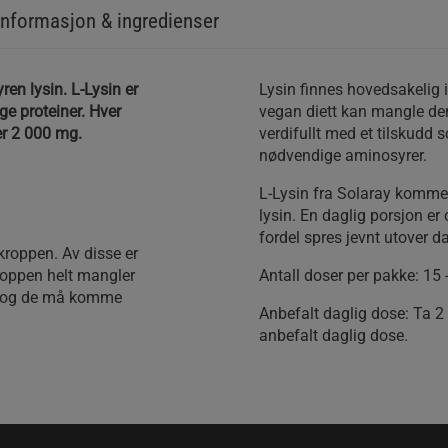
nformasjon & ingredienser
en lysin. L-Lysin er
Lysin finnes hovedsakelig i
e proteiner. Hver
vegan diett kan mangle de
er 2 000 mg.
verdifullt med et tilskudd s
nødvendige aminosyrer.
L-Lysin fra Solaray kommer
lysin. En daglig porsjon er
fordel spres jevnt utover d
kroppen. Av disse er
roppen helt mangler
Antall doser per pakke: 15 -
v, og de må komme
Anbefalt daglig dose: Ta 2 
anbefalt daglig dose.