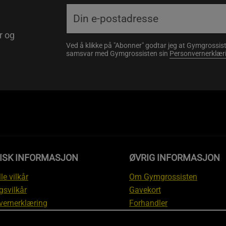
r og
Ved å klikke på "Abonner" godtar jeg at Gymgrossist
samsvar med Gymgrossisten sin
Personvernerklær
DISK INFORMASJON
ØVRIG INFORMASJON
le vilkår
Om Gymgrossisten
gsvilkår
Gavekort
vernerklæring
Forhandler
gsvilkår
Affiliate