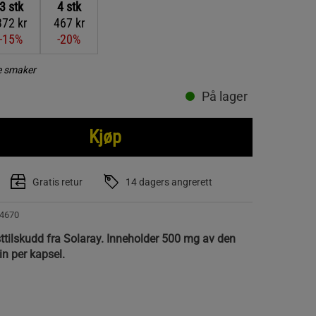
3
stk
4
stk
372 kr
467 kr
-15%
-20%
re smaker
På lager
Kjøp
Gratis retur
14 dagers angrerett
4670
sttilskudd fra Solaray. Inneholder 500 mg av den
in per kapsel.