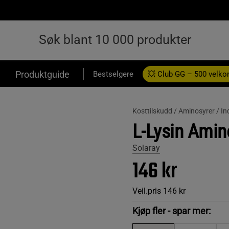
Produktguide
Bestselgere
💥 Club GG – 500 velk
Kosttilskudd /
Aminosyrer /
In
L-Lysin Amin
Solaray
146 kr
Veil.pris
146 kr
Kjøp fler - spar mer: