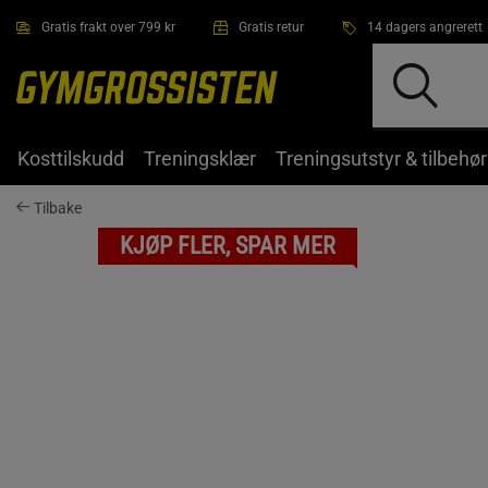
Hopp til hovedinnholdet
Gratis frakt over 799 kr
Gratis retur
14 dagers angrerett
Kosttilskudd
Treningsklær
Treningsutstyr & tilbehør
Tilbake
KJØP FLER, SPAR MER