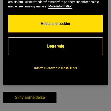
om din bruk av nettstedet vårt med våre partnere innenfor sosiale
medier, reklame og analyse.
More information
Kjøp
Godta alle cookier
Gratis frakt over 799 kr
Gratis retur
14 dagers angrerett
SKU #A91017
| EAN
7331985104401
Lagre valg
Anmeldelser
Informasjonskapselinnstillinger
Anmeldelser (0)
Spørsmål og svar (0)
Skriv anmeldelse