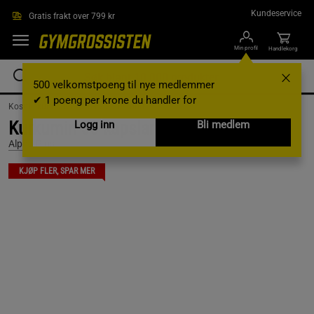
Hopp til hovedinnholdet
Kundeservice
Gratis frakt over 799 kr
Min profil
Handlekorg
500 velkomstpoeng til nye medlemmer
✔ 1 poeng per krone du handler for
Kosttilskudd /
Matvarer /
Superfood
Kurkumin 60 kapslar
Logg inn
Bli medlem
Alpha Plus
KJØP FLER, SPAR MER