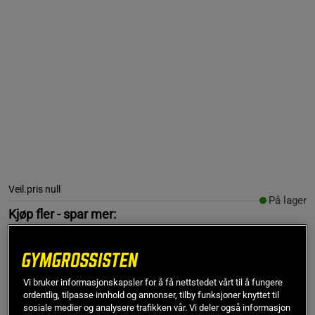
Veil.pris
null
På lager
Kjøp fler - spar mer:
1
stk
2
stk
3
stk
4
stk
0 kr
0 kr
0 kr
0 kr
-10%
-15%
-20%
Vi bruker informasjonskapsler for å få nettstedet vårt til å fungere
ordentlig, tilpasse innhold og annonser, tilby funksjoner knyttet til
sosiale medier og analysere trafikken vår. Vi deler også informasjon
Gjelder også når du kjøper flere smaker