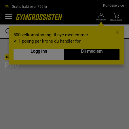
Hopp til hovedinnholdet
Kundeservice
Gratis frakt over 799 kr
Min profil
Handlekorg
500 velkomstpoeng til nye medlemmer
✔ 1 poeng per krone du handler for
Logg inn
Bli medlem
KOSTTILSKUDDSKOLEN
PWO