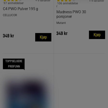
+ 9 varianter
+ 4 varianter
97 anmeldelser
106 anmeldelse
r
C4 PWO Pulver 195 g
Madness PWO 30
CELLUCOR
porsjoner
Mutant
349 kr
349 kr
Kjøp
Kjøp
TOPPSELGERE
PRISFUNN