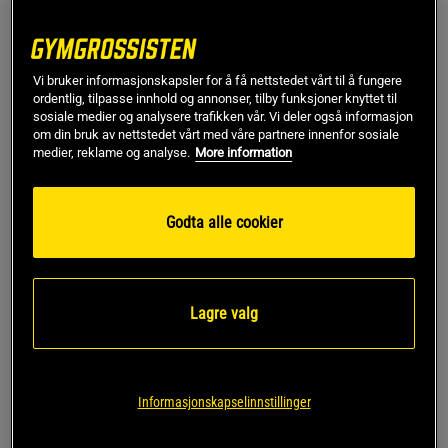
Utholdenhet
Beta-alanin (2-3 g)
Vi bruker informasjonskapsler for å få nettstedet vårt til å fungere
ordentlig, tilpasse innhold og annonser, tilby funksjoner knyttet til
Citrullin malate (3-5 mg)
sosiale medier og analysere trafikken vår. Vi deler også informasjon
om din bruk av nettstedet vårt med våre partnere innenfor sosiale
Hvordan fungerer det?
medier, reklame og analyse.
More information
Å redegjøre for den biologiske virkningsmekanismen hos
alle PWO-ingredienser på markedet, ville innebære en stor
Godta alle cookier
mengde tung og langtekkelig lesning. I stedet forsøker jeg å
fatte meg kort og fokusere på de vanligste komponentene.
Kreatin
- Øker mengden kreatinfosfat i muskelen.
Lagre valg
Kreatinfosfat fungerer som en rask energikilde ved
høyintensiv trening.
Koffein
- Øker våkenheten og forbedrer
konsentrasjonsevnen ved å stimulere det sentrale
Informasjonskapselinnstillinger
nervesystemet.