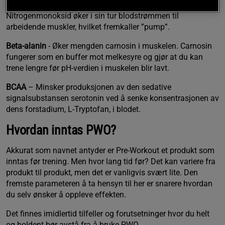
L-Arginin
- Øker mengden nitrogenmonoksid i blodet.
Nitrogenmonoksid øker i sin tur blodstrømmen til
arbeidende muskler, hvilket fremkaller ”pump”.
Beta-alanin
- Øker mengden carnosin i muskelen. Carnosin
fungerer som en buffer mot melkesyre og gjør at du kan
trene lengre før pH-verdien i muskelen blir lavt.
BCAA
– Minsker produksjonen av den sedative
signalsubstansen serotonin ved å senke konsentrasjonen av
dens forstadium, L-Tryptofan, i blodet.
Hvordan inntas PWO?
Akkurat som navnet antyder er Pre-Workout et produkt som
inntas før trening. Men hvor lang tid før? Det kan variere fra
produkt til produkt, men det er vanligvis svært lite. Den
fremste parameteren å ta hensyn til her er snarere hvordan
du selv ønsker å oppleve effekten.
Det finnes imidlertid tilfeller og forutsetninger hvor du helt
og holdent bør avstå fra å bruke PWO