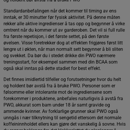
Standardanbefalingen når det kommer til timing av ens
inntak, er 30 minutter før fysisk aktivitet. På denne måten
rekker alle aktive ingredienser å tas opp og begynner å virke
omtrent når du kommer ut av garderoben. Det vil si full rulle
fra første repetisjon, i det første settet, på den første
øvelsen. Visse foretrekker dog at effekten frigjøres først litt
lengre ut i økten, når man normalt sett begynner å bli sliten
og svekket. Da bør du i stedet drikke din PWO nærmere
treningsstart, for eksempel sammen med din BCAA som
også skal inntas på dette stadiet for best effekt.
Det finnes imidlertid tilfeller og forutsetninger hvor du helt
og holdent bør avstå fra å bruke PWO. Personer som er
følsomme eller intolerante mot de ingrediensene som
forekommer i produktene, anbefales naturligvis å avstå fra
PWO, akkurat som barn under 18 år samt gravide og
ammende kvinner. Av forklarlige grunner skal PWO også
unngås i nær tilknytning til sengetid ettersom det normale
koffeininnholdet ellers kan gjøre det vanskelig å sovne. Hvis