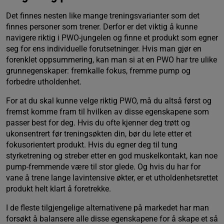
Det finnes nesten like mange treningsvarianter som det
finnes personer som trener. Derfor er det viktig å kunne
navigere riktig i PWO-jungelen og finne et produkt som egner
seg for ens individuelle forutsetninger. Hvis man gjør en
forenklet oppsummering, kan man si at en PWO har tre ulike
grunnegenskaper: fremkalle fokus, fremme pump og
forbedre utholdenhet.
For at du skal kunne velge riktig PWO, må du altså først og
fremst komme fram til hvilken av disse egenskapene som
passer best for deg. Hvis du ofte kjenner deg trøtt og
ukonsentrert før treningsøkten din, bør du lete etter et
fokusorientert produkt. Hvis du egner deg til tung
styrketrening og streber etter en god muskelkontakt, kan noe
pump-fremmende være til stor glede. Og hvis du har for
vane å trene lange lavintensive økter, er et utholdenhetsrettet
produkt helt klart å foretrekke.
I de fleste tilgjengelige alternativene på markedet har man
forsøkt å balansere alle disse egenskapene for å skape et så