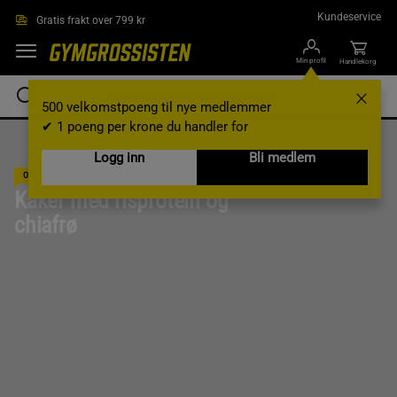
Hopp til hovedinnholdet
Kundeservice
Gratis frakt over 799 kr
Min profil
Handlekorg
500 velkomstpoeng til nye medlemmer
✔ 1 poeng per krone du handler for
Logg inn
Bli medlem
OPPSKRIFT
Kaker med risprotein og
chiafrø