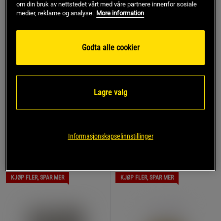
om din bruk av nettstedet vårt med våre partnere innenfor sosiale
medier, reklame og analyse.
More information
Energi 115 kcal
Fremgangsmåte
Godta alle cookier
Sett ovnen på 150 grader.
Riv blomkål på et rivjern.
Bland sammen alle ingrediensene i en bolle og la stå i
Lagre valg
5 minutter.
Form til ca 5 kaker/boller.
Stekes i ovnen i ca 25 minutter.
Nyt som de er eller med sukkerfri nutella (Hazelnut
Informasjonskapselinnstillinger
Cream)!
KJØP FLER, SPAR MER
KJØP FLER, SPAR MER