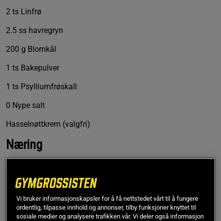
2 ts Linfrø
2.5 ss havregryn
200 g Blomkål
1 ts Bakepulver
1 ts Psylliumfrøskall
0 Nype salt
Hasselnøttkrem (valgfri)
Næring
Næringsinnhold per kake
Karbohydrater 8,2 g
Vi bruker informasjonskapsler for å få nettstedet vårt til å fungere
Protein 10 g
ordentlig, tilpasse innhold og annonser, tilby funksjoner knyttet til
sosiale medier og analysere trafikken vår. Vi deler også informasjon
Fett 10 g