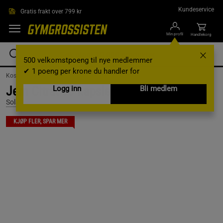
Hopp til hovedinnholdet
Kundeservice
Gratis frakt over 799 kr
Min profil
Handlekorg
500 velkomstpoeng til nye medlemmer
✔ 1 poeng per krone du handler for
Kosttilskudd /
Vitaminer og mineraler /
Mineraler
Jern Citrat 60 kapsler
Logg inn
Bli medlem
Solaray
KJØP FLER, SPAR MER