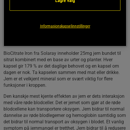
Lagre valg
25 mg jern bundet i sitronsyre
Jern kan redusere tretthet og utmattelse
Jern har en rolle i celledelingsprosessen og støtter
Informasjonskapselinnstillinger
normal kognitiv funksjon
Jern er viktig for normal funksjon av immunsystemet
Grønnsakskapsler
BioCitrate Iron fra Solaray inneholder 25mg jern bundet til
sitrat kombinert med en base av urter og planter. Hver
kapsel gir 179 % av det daglige behovet og en kapsel om
dagen er nok. Ta kapselen sammen med mat eller drikke.
Jern er et velkjent mineral som er svært viktig for flere
funksjoner i kroppen.
Den kanskje mest kjente effekten av jern er dets interaksjon
med våre røde blodceller. Det er jernet som gjør at de røde
blodcellene kan transportere oksygen. Jern bidrar til normal
dannelse av røde blodlegemer og hemoglobin samtidig som
det bidrar til normal transport av oksygen i blodet. Et vanlig
symptom på jernmangel er tretthet. Jern bidrar til å redusere