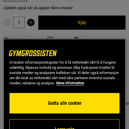
Gjelder også når du kjøper flere smaker
Kjøp
Gratis frakt over 799 kr
Gratis retur
14 dagers angrerett
SKU #A9563-4
| EAN
7058990908762
Vi bruker informasjonskapsler for å få nettstedet vårt til å fungere
BioCitrate Iron fra Solaray er et kosttilskudd som inneholder
ordentlig, tilpasse innhold og annonser, tilby funksjoner knyttet til
25 mg jernsitrat i en base av urter og planter.
sosiale medier og analysere trafikken vår. Vi deler også informasjon
om din bruk av nettstedet vårt med våre partnere innenfor sosiale
Les mer
medier, reklame og analyse.
More information
Informasjon
Anmeldelser
Næringsinformasjon & ingrediense
Godta alle cookier
BioCitrate Iron fra Solaray er et kosttilskudd som inneholder
25 mg jernsitrat i en base av urter og planter.