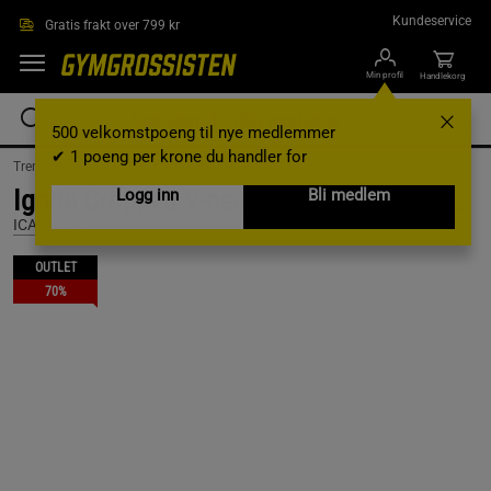
Hopp til hovedinnholdet
Kundeservice
Gratis frakt over 799 kr
Min profil
Handlekorg
500 velkomstpoeng til nye medlemmer
✔ 1 poeng per krone du handler for
Treningsklær /
Treningsklær dame /
Treningstopp dame
Ignite Cropped V-neck Tank Top, Black, L
Logg inn
Bli medlem
ICANIWILL
OUTLET
70%