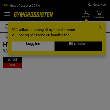
Hopp til hovedinnholdet
Kundeservice
Gratis frakt over 799 kr
Min profil
Handlekorg
500 velkomstpoeng til nye medlemmer
✔ 1 poeng per krone du handler for
Treningsklær /
Treningsklær herre /
T-skjorter
HTK Iron Tee, Black, S
Logg inn
Bli medlem
GASP
OUTLET
50%