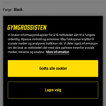
Farge:
Black
Vi bruker informasjonskapsler for å få nettstedet vårt til å fungere
ordentlig, tilpasse innhold og annonser, tilby funksjoner knyttet til
sosiale medier og analysere trafikken vår. Vi deler også informasjon
om din bruk av nettstedet vårt med våre partnere innenfor sosiale
S
medier, reklame og analyse.
More information
Kjøp
Godta alle cookier
Gratis frakt over 799 kr
Gratis retur
14 dagers angrerett
Lagre valg
SKU #221016999R | EAN
7332576179808
Opplev komfort og stil med HTK Iron Tee fra GASP, som