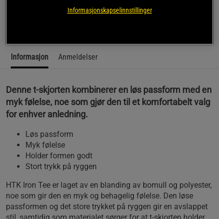
passer perfekt til både trening og hverdagsbruk.
Informasjonskapselinnstillinger
Les mer
Informasjon
Anmeldelser
Denne t-skjorten kombinerer en løs passform med en
myk følelse, noe som gjør den til et komfortabelt valg
for enhver anledning.
Løs passform
Myk følelse
Holder formen godt
Stort trykk på ryggen
HTK Iron Tee er laget av en blanding av bomull og polyester,
noe som gir den en myk og behagelig følelse. Den løse
passformen og det store trykket på ryggen gir en avslappet
stil, samtidig som materialet sørger for at t-skjorten holder