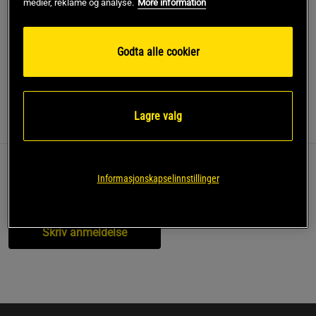
medier, reklame og analyse.
More information
Gratis frakt over 799 kr
Gratis retur
14 dagers angrerett
Godta alle cookier
SKU #1360939-001R | EAN
194513933822
Lagre valg
Anmeldelser
Informasjonskapselinnstillinger
Anmeldelser (0)
Spørsmål og svar (0)
Skriv anmeldelse