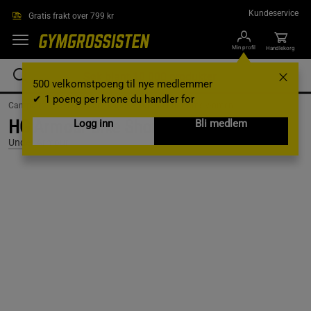
Hopp til hovedinnholdet
Kundeservice
Gratis frakt over 799 kr
Min profil
Handlekorg
500 velkomstpoeng til nye medlemmer
✔ 1 poeng per krone du handler for
Campaigns /
Weekly campaigns /
summer-bottoms-women
HG Armour Bike Shorts, Black, S
Logg inn
Bli medlem
Under Armour