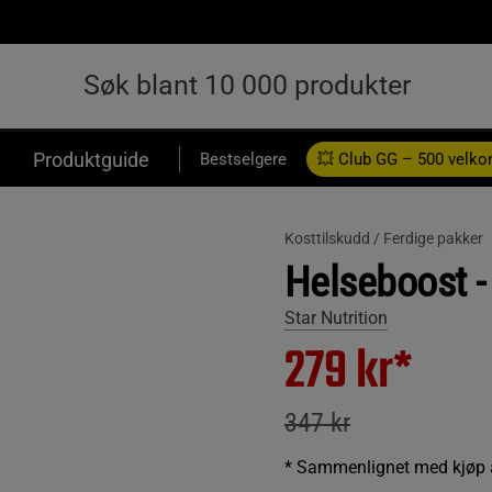
Produktguide
Bestselgere
💥 Club GG – 500 velk
Kosttilskudd /
Ferdige pakker
Helseboost -
Star Nutrition
279 kr*
347 kr
* Sammenlignet med kjøp av