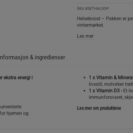
SKU #SETHALSOP
Helseboost – Pakken er per
vintermørket.
Les mer
nformasjon & ingredienser
 ekstra energi i
1 x Vitamin & Minera
livsstil, motvirker trø
1 x Vitamin D3 -
Et l
immunforsvaret, skje
kumenterte
Les mer om produktene
for hjernen og