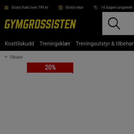
Hopp til hovedinnholdet
Gratis frakt over 799 kr
Gratis retur
14 dagers angrerett
Kosttilskudd
Treningsklær
Treningsutstyr & tilbehør
Tilbake
20%