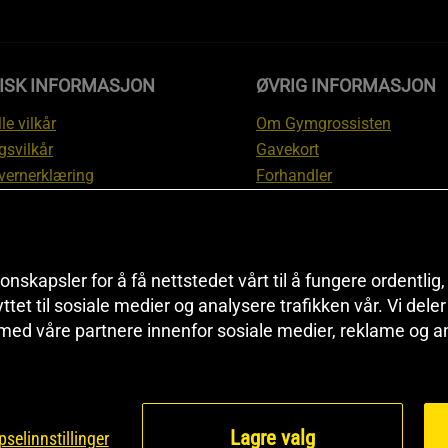
DISK INFORMASJON
ØVRIG INFORMASJON
le vilkår
Om Gymgrossisten
gsvilkår
Gavekort
vernerklæring
Forhandler
gsvilkår
Affiliate
svilkår
Personlig trener
te
Rabattkoder
onskapsler for å få nettstedet vårt til å fungere ordentlig
asjon om angrerett og
Sitemap
yttet til sosiale medier og analysere trafikken vår. Vi del
asjon
Black Friday
 med våre partnere innenfor sosiale medier, reklame og a
nnstillinger
Artikler & Øvelser
Lagre valg
selinnstillinger