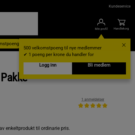
Kundeservice
Handlekorg
Min profil
omstpoeng
Kampanjer
Outlet
Nyheter
Brands
Gavekort
500 velkomstpoeng til nye medlemmer
✔ 1 poeng per krone du handler for
Logg inn
Bli medlem
 Pakke
1 anmeldelser
 enkeltprodukt til ordinarie pris.