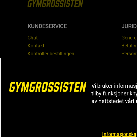
KUNDESERVICE
JURI
Chat
Generel
Kontakt
Betalin
Kontroller bestillingen
Person
Angre kjøp
Leverin
Reklamere
Medlem
FAQ
Prisløf
Vi bruker informasj
Inform
tilby funksjoner kn
reklam
av nettstedet vårt
Cookiei
Informasjonskap