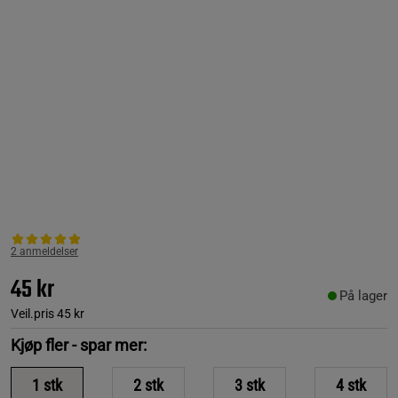
2 anmeldelser
45 kr
På lager
Veil.pris
45 kr
Kjøp fler - spar mer:
1
stk
2
stk
3
stk
4
stk