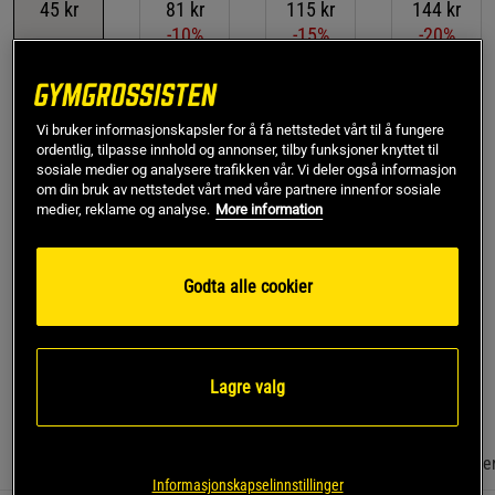
45 kr
81 kr
115 kr
144 kr
-10%
-15%
-20%
Gjelder også når du kjøper flere smaker
Vi bruker informasjonskapsler for å få nettstedet vårt til å fungere
Kjøp
ordentlig, tilpasse innhold og annonser, tilby funksjoner knyttet til
sosiale medier og analysere trafikken vår. Vi deler også informasjon
om din bruk av nettstedet vårt med våre partnere innenfor sosiale
Gratis frakt over 799 kr
Gratis retur
14 dagers angrerett
medier, reklame og analyse.
More information
SKU #A80215
| EAN
5765228121245
Godta alle cookier
Glutenfri havremel fra Urtekram er økologisk fullkornshavremel
som passer perfekt til glutenfri bakning. Med en mild, søt
smak!
Les mer
Lagre valg
Informasjon
Anmeldelser
(2)
Næringsinformasjon & ingredie
Informasjonskapselinnstillinger