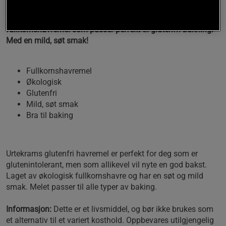
Glutenfri havremel fra Urtekram er økologisk
fullkornshavremel som passer perfekt til glutenfri bakning.
Med en mild, søt smak!
Fullkornshavremel
Økologisk
Glutenfri
Mild, søt smak
Bra til baking
Urtekrams glutenfri havremel er perfekt for deg som er
glutenintolerant, men som allikevel vil nyte en god bakst.
Laget av økologisk fullkornshavre og har en søt og mild
smak. Melet passer til alle typer av baking.
Informasjon:
Dette er et livsmiddel, og bør ikke brukes som
et alternativ til et variert kosthold. Oppbevares utilgjengelig