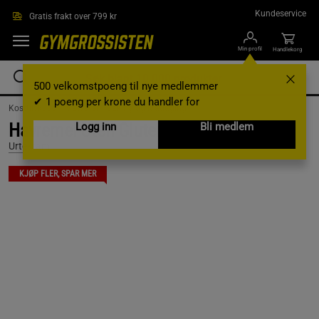
Hopp til hovedinnholdet
Kundeservice
Gratis frakt over 799 kr
Min profil
Handlekorg
500 velkomstpoeng til nye medlemmer
✔ 1 poeng per krone du handler for
Kosttilskudd /
Matvarer /
Baking og Matlaging
Havremel Uten Gluten, 500 gram
Logg inn
Bli medlem
Urtekram
KJØP FLER, SPAR MER