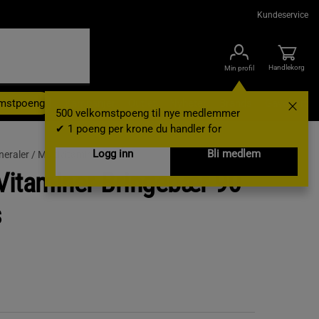
Kundeservice
Handlekorg
Min profil
omstpoeng
Kampanjer
Outlet
Nyheter
Brands
Gavekort
500 velkomstpoeng til nye medlemmer
✔ 1 poeng per krone du handler for
Logg inn
Bli medlem
neraler /
Multivitaminer
 Vitaminer Bringebær 90
s