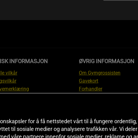
DISK INFORMASJON
ØVRIG INFORMASJON
le vilkår
Om Gymgrossisten
gsvilkår
Gavekort
vernerklæring
Forhandler
gsvilkår
Affiliate
svilkår
Personlig trener
te
Rabattkoder
onskapsler for å få nettstedet vårt til å fungere ordentlig
asjon om angrerett og
Sitemap
yttet til sosiale medier og analysere trafikken vår. Vi del
asjon
Black Friday
 med våre partnere innenfor sosiale medier, reklame og a
nnstillinger
Artikler & Øvelser