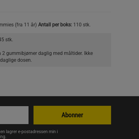
mies (fra 11 år)
Antall per boks:
110 stk.
5 stk.
 2 gummibjørner daglig med måltider. Ikke
 daglige dosen.
Abonner
en lagrer e-postadressen min i
ing
.