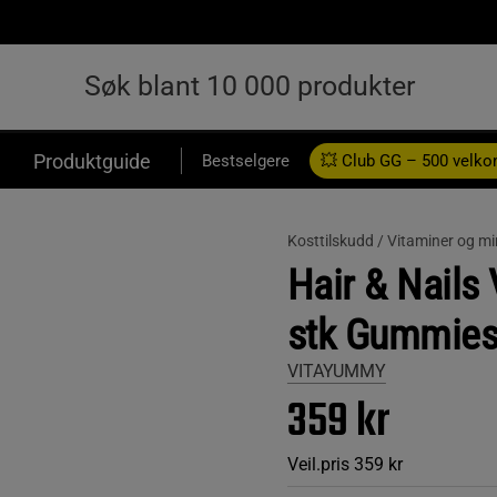
Produktguide
Bestselgere
💥 Club GG – 500 velk
Kosttilskudd /
Vitaminer og mi
Hair & Nails
stk Gummie
VITAYUMMY
359 kr
Veil.pris
359 kr