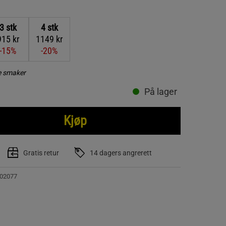
3
stk
4
stk
915 kr
1149 kr
-15%
-20%
re smaker
På lager
Kjøp
Gratis retur
14 dagers angrerett
02077