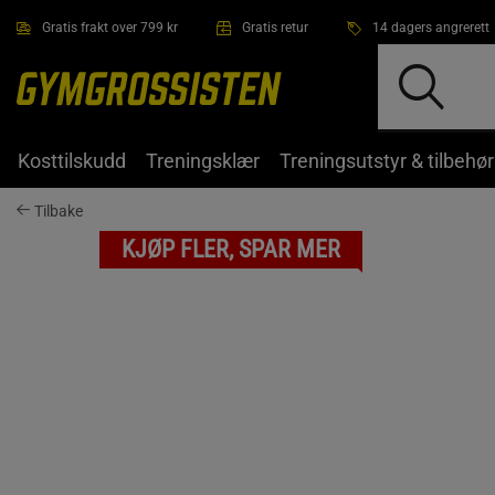
Hopp til hovedinnholdet
Gratis frakt over 799 kr
Gratis retur
14 dagers angrerett
Kosttilskudd
Treningsklær
Treningsutstyr & tilbehør
Tilbake
KJØP FLER, SPAR MER