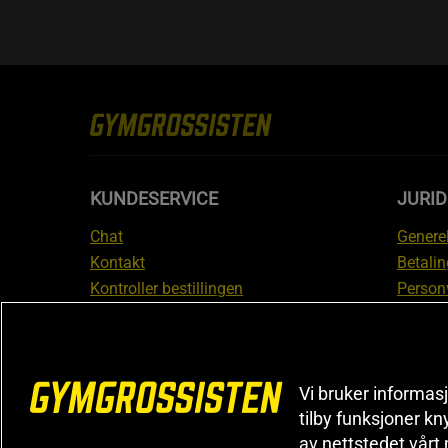
KUNDESERVICE
JURI
Chat
Generel
Kontakt
Betalin
Kontroller bestillingen
Person
Angre kjøp
Leverin
Reklamere
Medlem
FAQ
Prisløf
Vi bruker informasj
Inform
tilby funksjoner kn
reklam
av nettstedet vårt
Cookiei