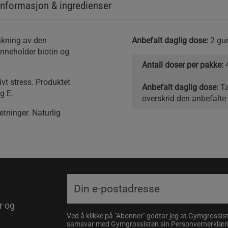
nformasjon & ingredienser
Anbefalt daglig dose:
2 gum
nneholder biotin og
Antall doser per pakke:
4
ivt stress. Produktet
Anbefalt daglig dose:
Ta
g E.
overskrid den anbefalte
tninger. Naturlig
r og
Ved å klikke på "Abonner" godtar jeg at Gymgrossist
samsvar med Gymgrossisten sin
Personvernerklær