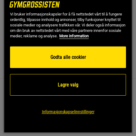
Gratis frakt over 799 kr
Gratis retur
14 dagers angrerett
Vi bruker informasjonskapsler for å få nettstedet vårt til å fungere
ordentlig, tilpasse innhold og annonser, tilby funksjoner knyttet til
SKU #300550
| EAN
7051943005501
sosiale medier og analysere trafikken vår. Vi deler også informasjon
om din bruk av nettstedet vårt med våre partnere innenfor sosiale
Bruk Abilica Gymnastic Rings til styrketrening av overkroppen!
medier, reklame og analyse.
More information
Spesielt tilpasset for voksne.
Les mer
Godta alle cookier
Informasjon
Anmeldelser
(2)
Lagre valg
Gymnastic Rings fra Abilica – utmerket til
funksjonstrening med fokus på overkroppen!
Informasjonskapselinnstillinger
Styrketrening, balanse og koordinasjon
Strukturerte ringer for godt grep
Justerbar lengde opptil 4 m