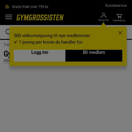
Hopp til hovedinnholdet
Kundeservice
Gratis frakt over 799 kr
Min profil
Handlekorg
500 velkomstpoeng til nye medlemmer
✔ 1 poeng per krone du handler for
Treningsutstyr & tilbehør /
Hjemmetrening /
Kroppsvektstrening
Gymnastikk Ringer
Logg inn
Bli medlem
Abilica