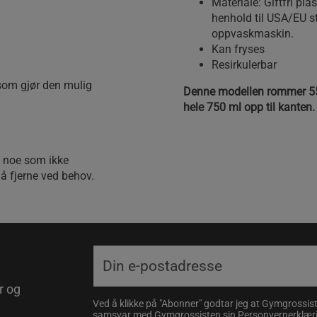
Materiale: Giftfri pla
henhold til USA/EU s
oppvaskmaskin.
Kan fryses
Resirkulerbar
 som gjør den mulig
Denne modellen rommer 55
hele 750 ml opp til kanten.
s, noe som ikke
t å fjerne ved behov.
r og
Ved å klikke på "Abonner" godtar jeg at Gymgrossist
samsvar med Gymgrossisten sin
Personvernerklær