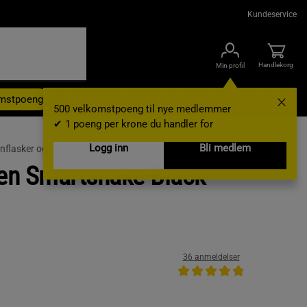
Kundeservice
Handlekorg
Min profil
omstpoeng
Kampanjer
Outlet
Nyheter
Brands
Gavekort
500 velkomstpoeng til nye medlemmer
✔ 1 poeng per krone du handler for
Logg inn
Bli medlem
nflasker og shakers /
Shaker
en Smartshake Black
36 anmeldelser