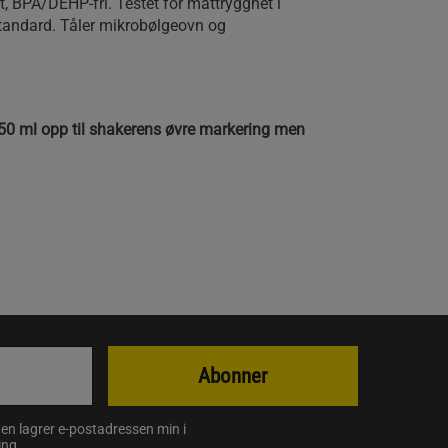
st, BPA/DEHP-fri. Testet for mattrygghet i
tandard. Tåler mikrobølgeovn og
0 ml opp til shakerens øvre markering men
Abonner
en lagrer e-postadressen min i
ing
.