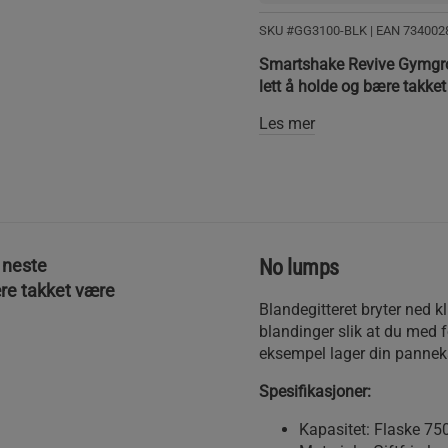
SKU #GG3100-BLK
| EAN
734002
Smartshake Revive Gymgros
lett å holde og bære takke
Les mer
 neste
No lumps
ære takket være
Blandegitteret bryter ned k
blandinger slik at du med 
eksempel lager din pannek
Spesifikasjoner:
Kapasitet: Flaske 75