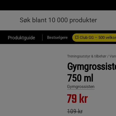
Produktguide
Bestselgere
💥 Club GG – 500 velk
Treningsutstyr & tilbehør /
Van
Gymgrossist
750 ml
Gymgrossisten
79 kr
109 kr