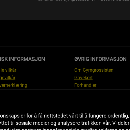
DISK INFORMASJON
ØVRIG INFORMASJON
le vilkår
Om Gymgrossisten
gsvilkår
Gavekort
vernerklæring
Forhandler
gsvilkår
Affiliate
svilkår
Personlig trener
te
Rabattkoder
onskapsler for å få nettstedet vårt til å fungere ordentlig
asjon om angrerett og
Sitemap
yttet til sosiale medier og analysere trafikken vår. Vi del
asjon
Black Friday