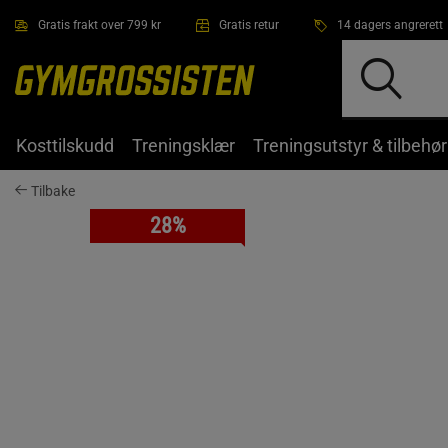
Hopp til hovedinnholdet
Gratis frakt over 799 kr
Gratis retur
14 dagers angrerett
Kosttilskudd
Treningsklær
Treningsutstyr & tilbehør
Tilbake
28%