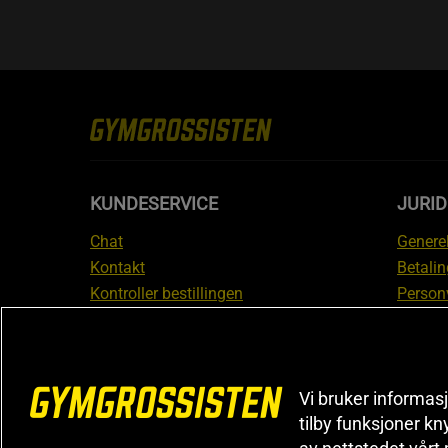
KUNDESERVICE
JURI
Chat
Generel
Kontakt
Betalin
Kontroller bestillingen
Person
Angre kjøp
Leverin
Reklamere
Medlem
FAQ
Prisløf
Vi bruker informasj
Inform
tilby funksjoner kn
reklam