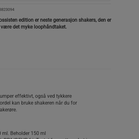
8823094
sisten edition er neste generasjon shakers, den er
t være det myke loophåndtaket.
lumper effektivt, også ved tykkere
fordel kan bruke shakeren når du for
akerøre.
0 ml. Beholder 150 ml