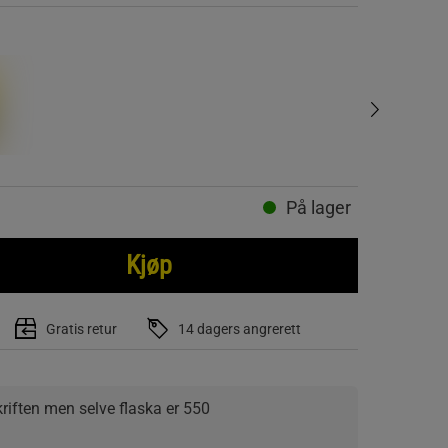
På lager
Kjøp
Gratis retur
14 dagers angrerett
riften men selve flaska er 550