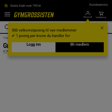
Hopp til hovedinnholdet
Kundeservice
Gratis frakt over 799 kr
Min profil
Handlekorg
500 velkomstpoeng til nye medlemmer
✔ 1 poeng per krone du handler for
Treningsklær /
Treningsklær herre /
Treningsshorts
Grit Stonewashed Sweatshorts, Black, L
Logg inn
Bli medlem
ICANIWILL