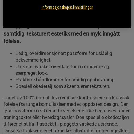
Disse bomullsshortsene med overdimensjonert
Informasjonskapselinnstillinger
passform gir suveren bevegelsesfrihet, enten
aktiviteten foregår på treningssenteret eller under
avslapping. Den vaskede overflaten skaper en
samtidig, teksturert estetikk med en myk, inngått
følelse.
Ledig, overdimensjonert passform for uslåelig
bekvemmelighet.
Unik steinvasket overflate for en moderne og
særpreget look.
Praktiske håndlommer for smidig oppbevaring.
Spesiell okedetalj som aksentuerer teksturen.
Laget av 100% bomull leverer disse kortbuksene en klassisk
følelse fra tunge bomullsklær med et oppdatert design. Den
løse passformen sikrer at bevegelsene ikke begrenses under
treningsøkter eller hverdagssysler. Den spesielle okedetaljen
tilfører et stilfullt aspekt til plaggets vaskede utseende.
Disse kortbuksene er et utmerket alternativ for treningsøkter,