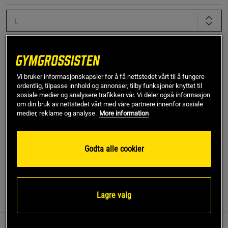
L
Kjøp
Vi bruker informasjonskapsler for å få nettstedet vårt til å fungere
ordentlig, tilpasse innhold og annonser, tilby funksjoner knyttet til
Gratis frakt over 799 kr
Gratis retur
14 dagers angrerett
sosiale medier og analysere trafikken vår. Vi deler også informasjon
om din bruk av nettstedet vårt med våre partnere innenfor sosiale
medier, reklame og analyse.
More information
SKU #13868-001R | EAN
7340145516756
Optimal komfort og moderne stil møtes i disse steinvaskede
sweatshortsene – designet for både trening og fritid.
Godta alle cookier
Les mer
Lagre valg
Informasjon
Anmeldelser