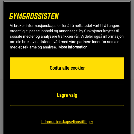
SKU #64998
| EAN
018713649980
Endelig er de her! Grippy Yoga-Barre Sokker i 2-pakning!
Vi bruker informasjonskapsler for å få nettstedet vårt til å fungere
Stilige og smarte ballettinspirerte sokker fra Gaiam med
ordentlig, tilpasse innhold og annonser, tilby funksjoner knyttet til
anti-skli såle. Designet for å muliggjøre yogatrening uten
sosiale medier og analysere trafikken vår. Vi deler også informasjon
matte!
om din bruk av nettstedet vårt med våre partnere innenfor sosiale
medier, reklame og analyse.
More information
Les mer
Godta alle cookier
Informasjon
Anmeldelser
Endelig er de her! Grippy Yoga-Barre Sokker i 2-
Lagre valg
pakning! Stilige og smarte ballettinspirerte sokker fra
Gaiam med anti-skli såle. Designet for å muliggjøre
yogatrening uten matte!
Informasjonskapselinnstillinger
Brukes med eller uten matte
Kryssende toppstropper som holder sokkene på plass