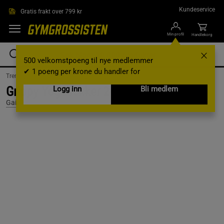
Hopp til hovedinnholdet
Kundeservice
Gratis frakt over 799 kr
Min profil
Handlekorg
500 velkomstpoeng til nye medlemmer
✔ 1 poeng per krone du handler for
Treningsutstyr & tilbehør /
Yoga /
Yogatilbehør
Grippy Yogasokker 2-pakk
Logg inn
Bli medlem
Gaiam