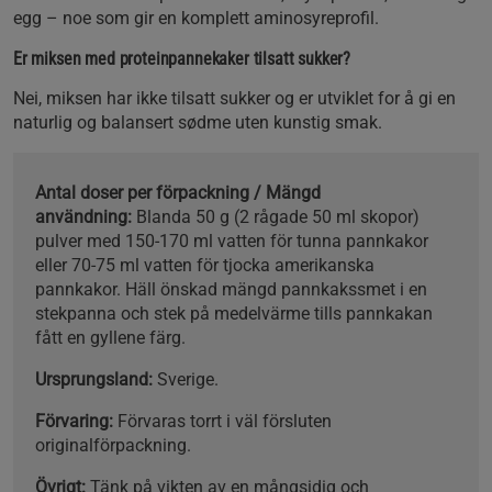
egg – noe som gir en komplett aminosyreprofil.
Er miksen med proteinpannekaker tilsatt sukker?
Nei, miksen har ikke tilsatt sukker og er utviklet for å gi en
naturlig og balansert sødme uten kunstig smak.
Antal doser per förpackning / Mängd
användning:
Blanda 50 g (2 rågade 50 ml skopor)
pulver med 150-170 ml vatten för tunna pannkakor
eller 70-75 ml vatten för tjocka amerikanska
pannkakor. Häll önskad mängd pannkakssmet i en
stekpanna och stek på medelvärme tills pannkakan
fått en gyllene färg.
Ursprungsland:
Sverige.
Förvaring:
Förvaras torrt i väl försluten
originalförpackning.
Övrigt:
Tänk på vikten av en mångsidig och