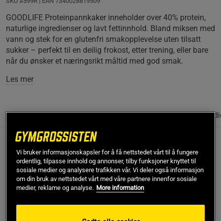
SKU #599R | EAN
7340028819509
GOODLIFE Proteinpannkaker inneholder over 40% protein,
naturlige ingredienser og lavt fettinnhold. Bland miksen med
vann og stek for en glutenfri smakopplevelse uten tilsatt
sukker – perfekt til en deilig frokost, etter trening, eller bare
når du ønsker et næringsrikt måltid med god smak.
Les mer
Informasjon
Anmeldelser
(41)
Næringsinformasjon & ingredi
Beskrivelse
Vi bruker informasjonskapsler for å få nettstedet vårt til å fungere
ordentlig, tilpasse innhold og annonser, tilby funksjoner knyttet til
GOODLIFE Proteinpannekaker er en ferdigblandet miks for
sosiale medier og analysere trafikken vår. Vi deler også informasjon
om din bruk av nettstedet vårt med våre partnere innenfor sosiale
proteinpannkaker med tradisjonell smak – bare tilsett vann,
medier, reklame og analyse.
More information
stek og nyt. Med over 40% protein i en deilig blanding av
melk, hveteprotein, kasein og eggehvite – får du her
proteinpannekaker med naturlige ingredienser og lavt