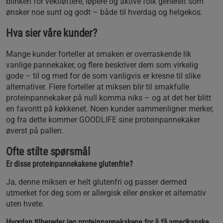
blinken for vektløftere, løpere og aktive folk generelt som
ønsker noe sunt og godt – både til hverdag og helgekos.
Hva sier våre kunder?
Mange kunder forteller at smaken er overraskende lik
vanlige pannekaker, og flere beskriver dem som virkelig
gode – til og med for de som vanligvis er kresne til slike
alternativer. Flere forteller at miksen blir til smakfulle
proteinpannekaker på null komma niks – og at det her blitt
en favoritt på køkkenet. Noen kunder sammenligner merker,
og fra dette kommer GOODLIFE sine proteinpannekaker
øverst på pallen.
Ofte stilte spørsmål
Er disse proteinpannekakene glutenfrie?
Ja, denne miksen er helt glutenfri og passer dermed
utmerket for deg som er allergisk eller ønsker et alternativ
uten hvete.
Hvordan tilbereder jeg proteinpannekakene for å få amerikanske,