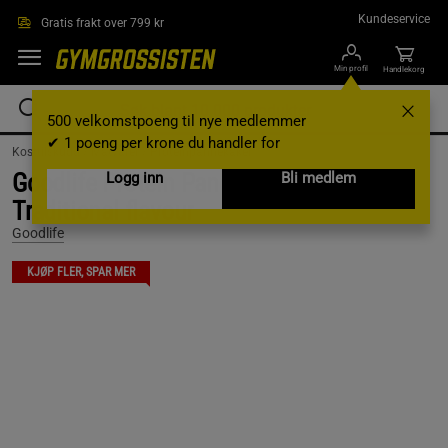
Hopp til hovedinnholdet
Kundeservice
Gratis frakt over 799 kr
Min profil
Handlekorg
500 velkomstpoeng til nye medlemmer
✔ 1 poeng per krone du handler for
Kosttilskudd /
Matvarer /
Proteinpannekaker
Goodlife Protein Pancakes 750 g,
Logg inn
Bli medlem
Traditional flavour
Goodlife
KJØP FLER, SPAR MER