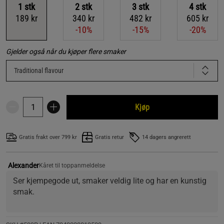
1
stk
2
stk
3
stk
4
stk
189 kr
340 kr
482 kr
605 kr
-10%
-15%
-20%
Gjelder også når du kjøper flere smaker
Traditional flavour
Kjøp
Gratis frakt over 799 kr
Gratis retur
14 dagers angrerett
Alexander
Kåret til toppanmeldelse
Ser kjempegode ut, smaker veldig lite og har en kunstig 
smak.