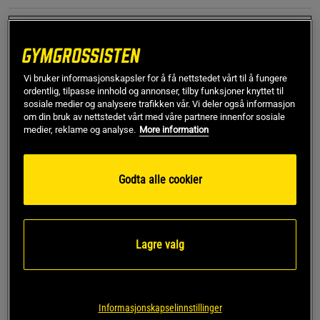
S
Utsolgt fra lager
Vi bruker informasjonskapsler for å få nettstedet vårt til å fungere
Gi meg beskjed via e-post
ordentlig, tilpasse innhold og annonser, tilby funksjoner knyttet til
sosiale medier og analysere trafikken vår. Vi deler også informasjon
om din bruk av nettstedet vårt med våre partnere innenfor sosiale
medier, reklame og analyse.
More information
Dette produktet er dessverre ikke i lager. Få beskjed når
!
det kommer på lager igen.
Godta alle cookier
SKU #221036393R | EAN
7332576184017
GASPs Essential T-back singlet er, akkurat som navnet
antyder, et essensielt plagg å ha i garderoben takket være
sitt tidløse design og komfortable passform.
Lagre valg
Les mer
Informasjonskapselinnstillinger
Informasjon
Anmeldelser