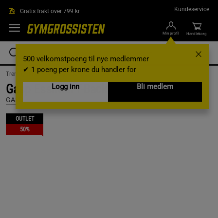
Hopp til hovedinnholdet
Kundeservice
Gratis frakt over 799 kr
Min profil
Handlekorg
500 velkomstpoeng til nye medlemmer
✔ 1 poeng per krone du handler for
Treningsklær /
Treningsklær herre /
Treningssinglet
Gasp Essntial T-Back, Maroon, S
Logg inn
Bli medlem
GASP
OUTLET
50%