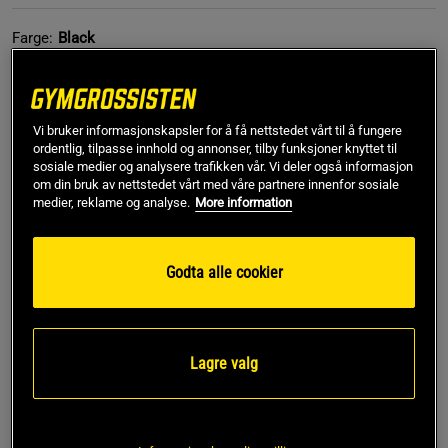
Farge:
Black
Vi bruker informasjonskapsler for å få nettstedet vårt til å fungere
ordentlig, tilpasse innhold og annonser, tilby funksjoner knyttet til
sosiale medier og analysere trafikken vår. Vi deler også informasjon
om din bruk av nettstedet vårt med våre partnere innenfor sosiale
medier, reklame og analyse.
More information
L
Godta alle cookier
Kjøp
Gratis frakt over 799 kr
Gratis retur
14 dagers angrerett
Lagre valg
SKU #3193-00R | EAN
7340143656775
Fuse Singlet 2 in 1 Top fra CLN ATHLETICS kombinerer