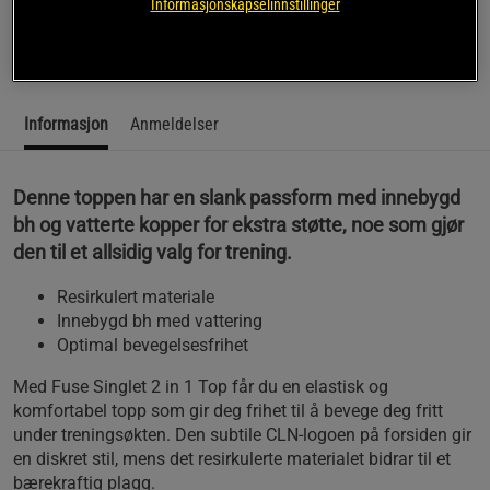
funksjon og stil for alle former for trening.
Informasjonskapselinnstillinger
Les mer
Informasjon
Anmeldelser
Denne toppen har en slank passform med innebygd
bh og vatterte kopper for ekstra støtte, noe som gjør
den til et allsidig valg for trening.
Resirkulert materiale
Innebygd bh med vattering
Optimal bevegelsesfrihet
Med Fuse Singlet 2 in 1 Top får du en elastisk og
komfortabel topp som gir deg frihet til å bevege deg fritt
under treningsøkten. Den subtile CLN-logoen på forsiden gir
en diskret stil, mens det resirkulerte materialet bidrar til et
bærekraftig plagg.