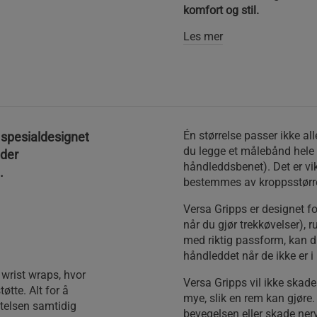
komfort og stil.
Les mer
Én størrelse passer ikke al
 spesialdesignet
du legge et målebånd hele 
 der
håndleddsbenet). Det er vik
.
bestemmes av kroppsstørre
Versa Gripps er designet for
når du gjør trekkøvelser),
med riktig passform, kan d
håndleddet når de ikke er i
wrist wraps, hvor
Versa Gripps vil ikke skad
øtte. Alt for å
mye, slik en rem kan gjøre
ytelsen samtidig
bevegelsen eller skade ner