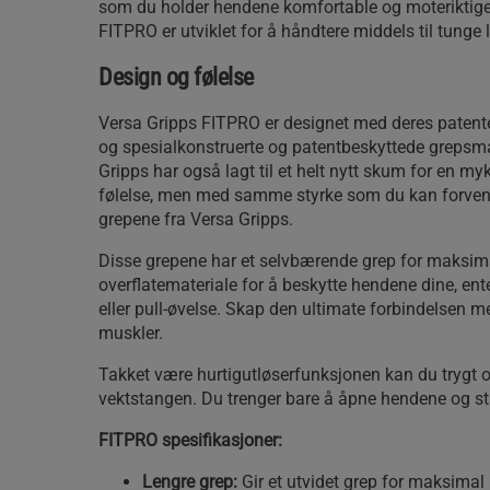
som du holder hendene komfortable og moteriktige
FITPRO er utviklet for å håndtere middels til tunge l
Design og følelse
Versa Gripps FITPRO er designet med deres patente
og spesialkonstruerte og patentbeskyttede grepsma
Gripps har også lagt til et helt nytt skum for en my
følelse, men med samme styrke som du kan forvent
grepene fra Versa Gripps.
Disse grepene har et selvbærende grep for maksima
overflatemateriale for å beskytte hendene dine, ent
eller pull-øvelse. Skap den ultimate forbindelsen m
muskler.
Takket være hurtigutløserfunksjonen kan du trygt o
vektstangen. Du trenger bare å åpne hendene og st
FITPRO spesifikasjoner:
Lengre grep:
Gir et utvidet grep for maksimal 