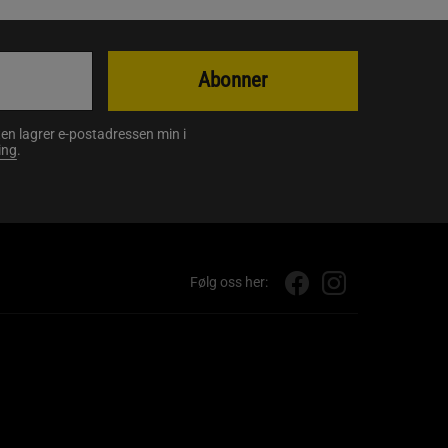
Abonner
en lagrer e-postadressen min i
ing
.
Følg oss her: