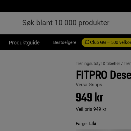
Produktguide
Bestselgere
💥 Club GG – 500 velk
Treningsutstyr & tilbehør /
Tre
FITPRO Deser
Versa Gripps
949 kr
Veil.pris
949 kr
Farge:
Lila