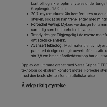
kontroll, og sikrer optimal ytelse under tunge 
Greplengde: 15.9 cm
20 % mykere skum:
Økt komfort uten at det 
styrken, slik at du kan trene lenger med mindr
Forbedret veving:
Mykere vevdesign for å mi
samtidig som holdbarheten bevares.
Trendy design:
Tilgjengelig i de nyeste mote
ditt atletiske antrekk.
Avansert teknologi:
Med materialer av høyeste
patentert design som gir uovertruffen støtte 
sin 3,8 cm brede håndleddsstropp har du støt
Opplev det ultimate grepet med Versa Gripps FITPR
teknologi og ekstrem komfort møtes. Forbedre styrk
med den beste støtten for din atletiske reise.
Å velge riktig størrelse