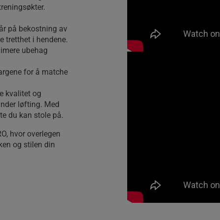
treningsøkter.
går på bekostning av
e tretthet i hendene.
nimere ubehag
fargene for å matche
 kvalitet og
under løfting. Med
te du kan stole på.
O, hvor overlegen
en og stilen din