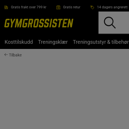
Hopp til hovedinnholdet
Gratis frakt over 799 kr
Gratis retur
14 dagers angrerett
Kosttilskudd
Treningsklær
Treningsutstyr & tilbehør
Tilbake