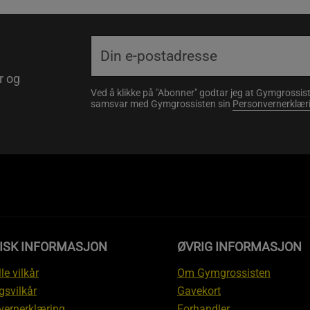
r og
Ved å klikke på "Abonner" godtar jeg at Gymgrossist
samsvar med Gymgrossisten sin
Personvernerklær
DISK INFORMASJON
ØVRIG INFORMASJON
le vilkår
Om Gymgrossisten
gsvilkår
Gavekort
vernerklæring
Forhandler