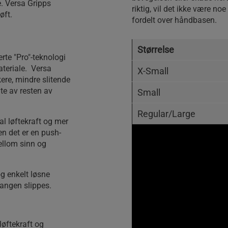
. Versa Gripps
riktig, vil det ikke være n
øft.
fordelt over håndbasen.
Størrelse
rte "Pro"-teknologi
teriale. Versa
X-Small
kere, mindre slitende
e av resten av
Small
Regular/Large
l løftekraft og mer
en det er en push-
ellom sinn og
g enkelt løsne
angen slippes.
løftekraft og