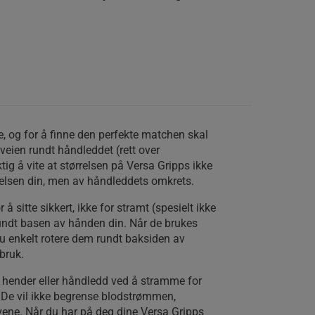
le, og for å finne den perfekte matchen skal
veien rundt håndleddet (rett over
tig å vite at størrelsen på Versa Gripps ikke
lsen din, men av håndleddets omkrets.
 å sitte sikkert, ikke for stramt (spesielt ikke
 rundt basen av hånden din. Når de brukes
u enkelt rotere dem rundt baksiden av
 bruk.
e hender eller håndledd ved å stramme for
. De vil ikke begrense blodstrømmen,
vene. Når du har på deg dine Versa Gripps