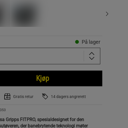
På lager
Kjøp
Gratis retur
14 dagers angrerett
053
rsa Gripps FITPRO, spesialdesignet for den
tsutøveren, der banebrytende teknologi møter