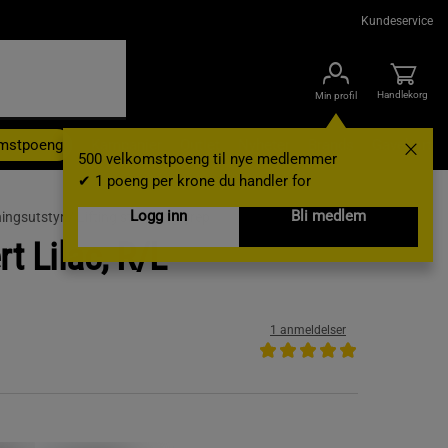
Kundeservice
Handlekorg
Min profil
omstpoeng
Kampanjer
Outlet
Nyheter
Brands
Gavekort
500 velkomstpoeng til nye medlemmer
✔ 1 poeng per krone du handler for
Logg inn
Bli medlem
ningsutstyr /
Lifting straps og grep
t Lilac, R/L
1 anmeldelser