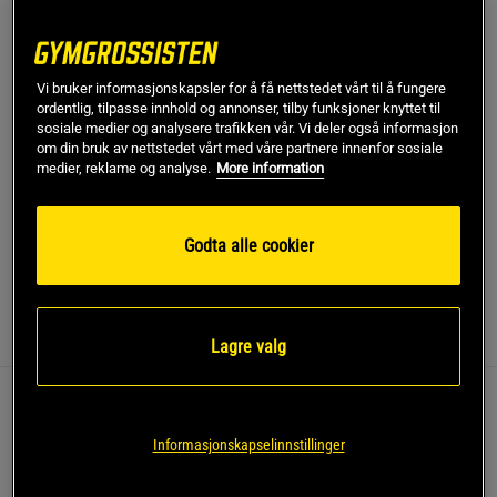
Kjøp
Vi bruker informasjonskapsler for å få nettstedet vårt til å fungere
Gratis frakt over 799 kr
Gratis retur
14 dagers angrerett
ordentlig, tilpasse innhold og annonser, tilby funksjoner knyttet til
sosiale medier og analysere trafikken vår. Vi deler også informasjon
om din bruk av nettstedet vårt med våre partnere innenfor sosiale
SKU #992029001R | EAN
8720604462500
medier, reklame og analyse.
More information
Figure 8 løftebånd, svart – Drareimer fra Gorilla Wear for
maksimal avlastning og ytelse!
Godta alle cookier
Les mer
Informasjon
Anmeldelser
(19)
Lagre valg
Figure 8 løftebånd, svart – Drareimer fra Gorilla Wear for
maksimal avlastning og ytelse!
Informasjonskapselinnstillinger
Låser for maksimalt grep