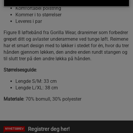
Avlaster underarmene dine
Komfortabel polstring
Kommer i to størrelser
Leveres i par
Figure 8 løftebånd fra Gorilla Wear, drareimer som forbedrer
grepet ditt og avlaster underarmene ved tunge løft. Reimene
har et smart design med to løkker i stedet for én, hvor du trer
hånden gjennom løkken, den andre enden rundt stangen og
til slutt trer på den andre løkka på hånden.
Størrelsesguide
:
Lengde S/M: 33 cm
Lengde L/XL: 38 cm
Materiale
: 70% bomull, 30% polyester
Registrer deg her!
NYHETSBREV