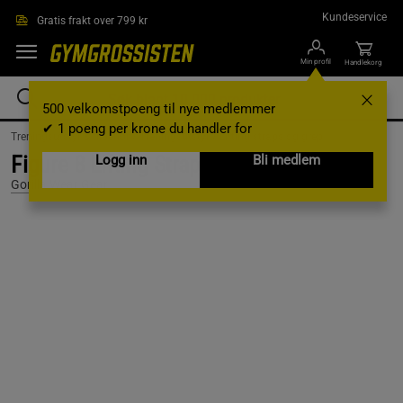
Hopp til hovedinnholdet
Kundeservice
Gratis frakt over 799 kr
Min profil
Handlekorg
500 velkomstpoeng til nye medlemmer
✔ 1 poeng per krone du handler for
Treningsutstyr & tilbehør /
Treningsutstyr /
Lifting straps og grep
Figure 8 Lifting Straps, Black, S/M
Logg inn
Bli medlem
Gorilla Wear Gear