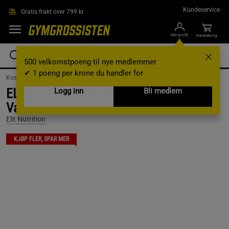
Hopp til hovedinnholdet
Kundeservice
Gratis frakt over 799 kr
Min profil
Handlekorg
500 velkomstpoeng til nye medlemmer
✔ 1 poeng per krone du handler for
Kosttilskudd /
Gainer
ELIT GAINER - Lactose free, 5000 g,
Logg inn
Bli medlem
Vanilla Caramel
Elit Nutrition
KJØP FLER, SPAR MER