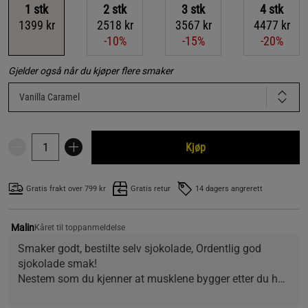
1
stk
2
stk
3
stk
4
stk
1399 kr
2518 kr
3567 kr
4477 kr
-10%
-15%
-20%
Gjelder også når du kjøper flere smaker
Vanilla Caramel
Kjøp
Gratis frakt over 799 kr
Gratis retur
14 dagers angrerett
Malin
Kåret til toppanmeldelse
Smaker godt, bestilte selv sjokolade, Ordentlig god 
sjokolade smak! 
Nestem som du kjenner at musklene bygger etter du har 
drukket en shake. Synes denne var en KONGE shake og 