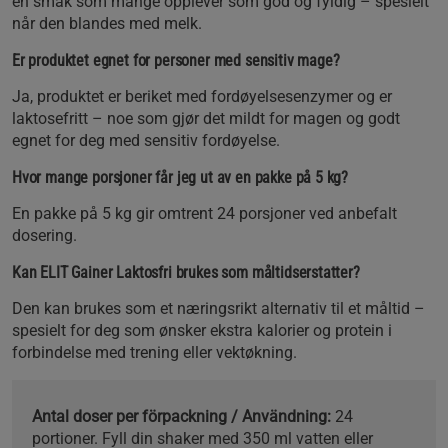
en smak som mange opplever som god og fyldig – spesielt
når den blandes med melk.
Er produktet egnet for personer med sensitiv mage?
Ja, produktet er beriket med fordøyelsesenzymer og er
laktosefritt – noe som gjør det mildt for magen og godt
egnet for deg med sensitiv fordøyelse.
Hvor mange porsjoner får jeg ut av en pakke på 5 kg?
En pakke på 5 kg gir omtrent 24 porsjoner ved anbefalt
dosering.
Kan ELIT Gainer Laktosfri brukes som måltidserstatter?
Den kan brukes som et næringsrikt alternativ til et måltid –
spesielt for deg som ønsker ekstra kalorier og protein i
forbindelse med trening eller vektøkning.
Antal doser per förpackning / Användning:
24
portioner. Fyll din shaker med 350 ml vatten eller