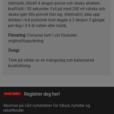
lättmjölk, tillsätt 4 skopor pulver och skaka shakern
kraftfullt i 30 sekunder. Fyll på med 200 ml vätska och
skaka igen tills pulvret löst sig. Alternativt, dela upp
drinken i två portioner över dagen á 2 skopor 2 gånger
per dag i 3-4 dl vatten eller mjölk.
Förvaring:
Förvaras torrt i väl försluten
originalförpackning.
Övrigt:
Tänk på vikten av en mångsidig och balanserad
kosthållning.
Registrer deg her!
NYHETSBREV
Abonner på vårt nyhetsbrev for tilbud, nyheter og
rabattkoder.