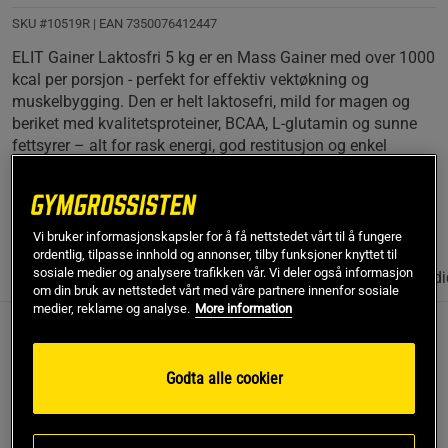
drikke etter trening! Anbefaler sterkt.
SKU #10519R | EAN
7350076412447
ELIT Gainer Laktosfri 5 kg er en Mass Gainer med over 1000
kcal per porsjon - perfekt for effektiv vektøkning og
muskelbygging. Den er helt laktosefri, mild for magen og
beriket med kvalitetsproteiner, BCAA, L-glutamin og sunne
fettsyrer – alt for rask energi, god restitusjon og enkel
blanding i både melk og vann.
Les mer
Vi bruker informasjonskapsler for å få nettstedet vårt til å fungere
ordentlig, tilpasse innhold og annonser, tilby funksjoner knyttet til
sosiale medier og analysere trafikken vår. Vi deler også informasjon
Informasjon
Anmeldelser
(19)
Næringsinformasjon & ingredi
om din bruk av nettstedet vårt med våre partnere innenfor sosiale
medier, reklame og analyse.
More information
Beskrivelse
Godta alle cookier
ELIT Gainer Laktosfri 5 kg fra Elit Nutrition er en Mass
Gainer med høyt kaloriinnhold, utviklet for deg som ønsker
effektiv vektøkning og muskelbygging. Med over 1000 kcal