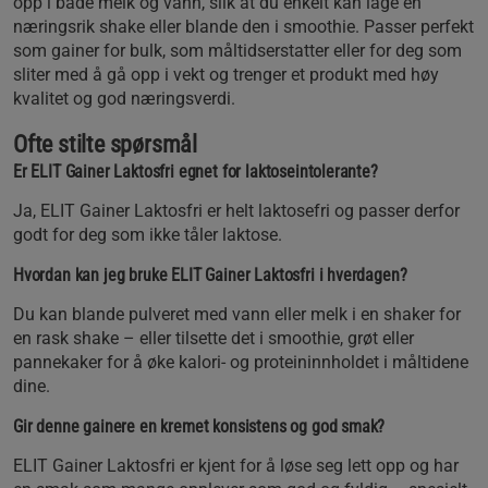
opp i både melk og vann, slik at du enkelt kan lage en
næringsrik shake eller blande den i smoothie. Passer perfekt
som gainer for bulk, som måltidserstatter eller for deg som
sliter med å gå opp i vekt og trenger et produkt med høy
kvalitet og god næringsverdi.
Ofte stilte spørsmål
Er ELIT Gainer Laktosfri egnet for laktoseintolerante?
Ja, ELIT Gainer Laktosfri er helt laktosefri og passer derfor
godt for deg som ikke tåler laktose.
Hvordan kan jeg bruke ELIT Gainer Laktosfri i hverdagen?
Du kan blande pulveret med vann eller melk i en shaker for
en rask shake – eller tilsette det i smoothie, grøt eller
pannekaker for å øke kalori- og proteininnholdet i måltidene
dine.
Gir denne gainere en kremet konsistens og god smak?
ELIT Gainer Laktosfri er kjent for å løse seg lett opp og har