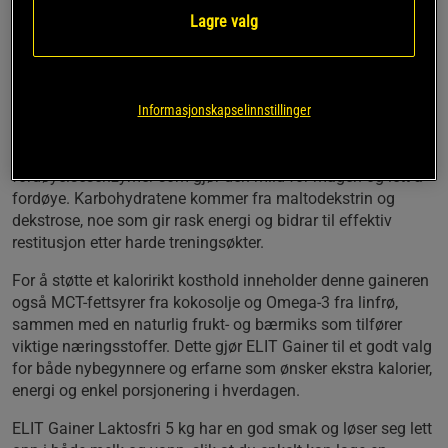
per porsjon og en balansert sammensetning av
Lagre valg
kvalitetsproteiner fra myse og melkeproteinisolat - gir denne
gaineren optimale forutsetninger for å bygge muskelmasse
og støtte restitusjonen etter trening.
Produktet er helt laktosefritt og passer derfor godt for
Informasjonskapselinnstillinger
laktoseintolerante eller deg med sensitiv mage. ELIT Gainer
er beriket med BCAA og L-glutamin, samt
fordøyelsesenzymer som gjør den mild for magen og lett å
fordøye. Karbohydratene kommer fra maltodekstrin og
dekstrose, noe som gir rask energi og bidrar til effektiv
restitusjon etter harde treningsøkter.
For å støtte et kaloririkt kosthold inneholder denne gaineren
også MCT-fettsyrer fra kokosolje og Omega-3 fra linfrø,
sammen med en naturlig frukt- og bærmiks som tilfører
viktige næringsstoffer. Dette gjør ELIT Gainer til et godt valg
for både nybegynnere og erfarne som ønsker ekstra kalorier,
energi og enkel porsjonering i hverdagen.
ELIT Gainer Laktosfri 5 kg har en god smak og løser seg lett