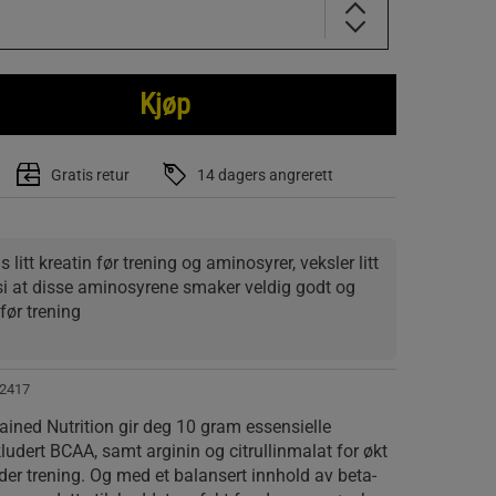
Kjøp
Gratis retur
14 dagers angrerett
s litt kreatin før trening og aminosyrer, veksler litt 
si at disse aminosyrene smaker veldig godt og 
før trening
2417
ined Nutrition gir deg 10 gram essensielle
ludert BCAA, samt arginin og citrullinmalat for økt
r trening. Og med et balansert innhold av beta-