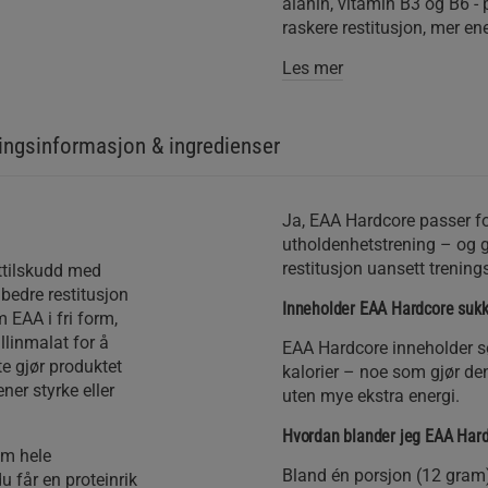
alanin, vitamin B3 og B6 - 
raskere restitusjon, mer en
Les mer
ngsinformasjon & ingredienser
Ja, EAA Hardcore passer fo
utholdenhetstrening – og g
restitusjon uansett trening
ttilskudd med
bedre restitusjon
Inneholder EAA Hardcore sukke
 EAA i fri form,
llinmalat for å
EAA Hardcore inneholder sø
e gjør produktet
kalorier – noe som gjør de
ner styrke eller
uten mye ekstra energi.
Hvordan blander jeg EAA Hard
om hele
Bland én porsjon (12 gram)
du får en proteinrik