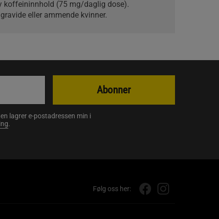
y koffeininnhold (75 mg/daglig dose).
, gravide eller ammende kvinner.
Abonner
en lagrer e-postadressen min i
ing
.
Følg oss her: