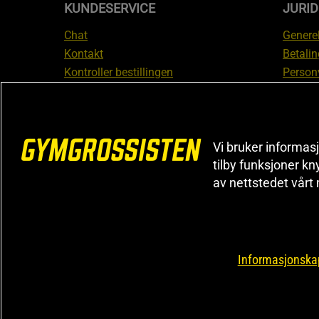
KUNDESERVICE
JURI
Chat
Generel
Kontakt
Betalin
Kontroller bestillingen
Person
Angre kjøp
Leverin
Reklamere
Medlem
FAQ
Prisløf
Vi bruker informasj
Inform
tilby funksjoner kn
reklam
av nettstedet vårt
Cookiei
Informasjonskap