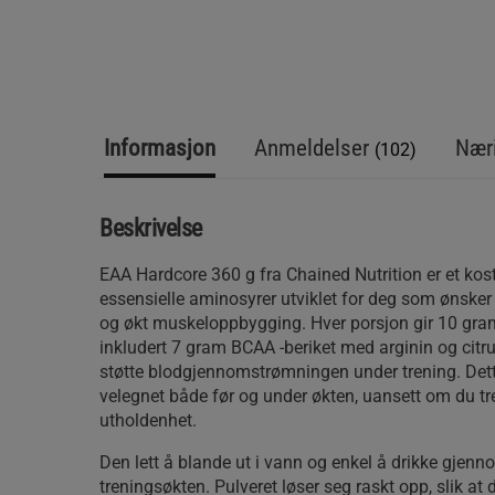
Informasjon
Anmeldelser
Næri
(102)
Beskrivelse
EAA Hardcore 360 g fra Chained Nutrition er et kos
essensielle aminosyrer utviklet for deg som ønsker 
og økt muskeloppbygging. Hver porsjon gir 10 gram
inkludert 7 gram BCAA -beriket med arginin og citru
støtte blodgjennomstrømningen under trening. Dett
velegnet både før og under økten, uansett om du tre
utholdenhet.
Den lett å blande ut i vann og enkel å drikke gjenn
treningsøkten. Pulveret løser seg raskt opp, slik at 