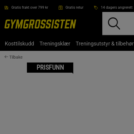
Hopp til hovedinnholdet
Gratis frakt over 799 kr
Gratis retur
14 dagers angrerett
Kosttilskudd
Treningsklær
Treningsutstyr & tilbehør
Tilbake
PRISFUNN