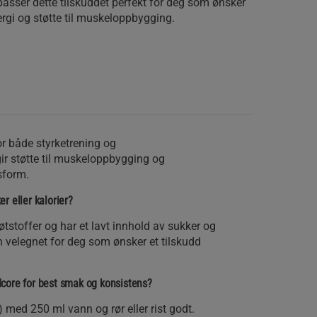
passer dette tilskuddet perfekt for deg som ønsker
ergi og støtte til muskeloppbygging.
r både styrketrening og
ir støtte til muskeloppbygging og
sform.
r eller kalorier?
tstoffer og har et lavt innhold av sukker og
n velegnet for deg som ønsker et tilskudd
core for best smak og konsistens?
 med 250 ml vann og rør eller rist godt.