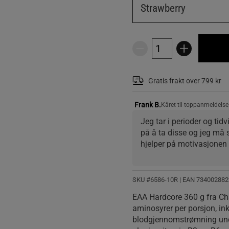
Strawberry
Gratis frakt over 799 kr
Frank B.
Kåret til toppanmeldelse
Jeg tar i perioder og tidvi
på å ta disse og jeg må 
hjelper på motivasjonen 
SKU #6586-10R | EAN
734002882
EAA Hardcore 360 g fra Cha
aminosyrer per porsjon, ink
blodgjennomstrømning unde