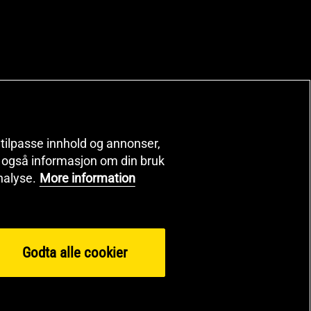
, tilpasse innhold og annonser,
er også informasjon om din bruk
nalyse.
More information
Godta alle cookier
 2026 Health and Sports Nutrition Group HSNG AB Gymgrossisten