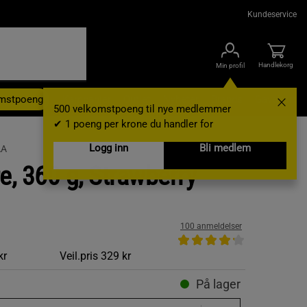
Kundeservice
Handlekorg
Min profil
omstpoeng
Kampanjer
Outlet
Nyheter
Brands
Gavekort
500 velkomstpoeng til nye medlemmer
✔ 1 poeng per krone du handler for
Logg inn
Bli medlem
AA
, 360 g, Strawberry
100 anmeldelser
kr
Veil.pris
329 kr
På lager