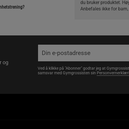
du bruker produktet. Hø
nhetstrening?
Anbefales ikke for barn
r og
Ved å klikke på "Abonner" godtar jeg at Gymgrossist
samsvar med Gymgrossisten sin
Personvernerklær