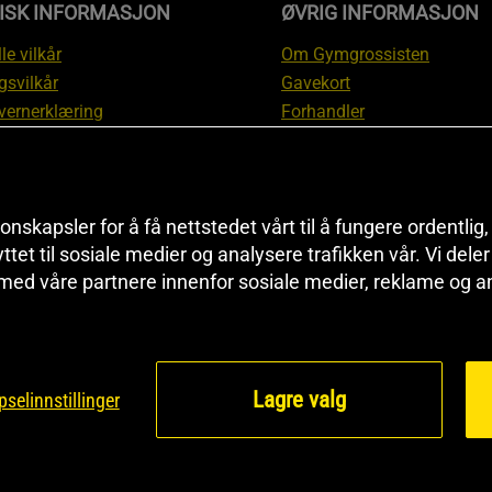
DISK INFORMASJON
ØVRIG INFORMASJON
le vilkår
Om Gymgrossisten
gsvilkår
Gavekort
vernerklæring
Forhandler
gsvilkår
Affiliate
svilkår
Personlig trener
te
Rabattkoder
onskapsler for å få nettstedet vårt til å fungere ordentlig
asjon om angrerett og
Sitemap
yttet til sosiale medier og analysere trafikken vår. Vi del
asjon
Black Friday
 med våre partnere innenfor sosiale medier, reklame og a
nnstillinger
Artikler & Øvelser
Lagre valg
selinnstillinger
©