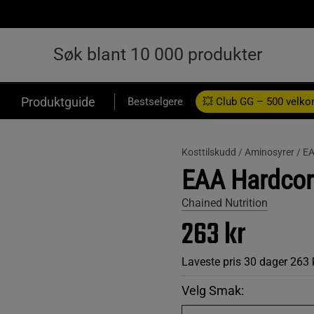
Produktguide
Bestselgere
💥 Club GG – 500 velk
Kosttilskudd /
Aminosyrer /
E
EAA Hardcore
Chained Nutrition
263 kr
Laveste pris 30 dager
263 
Velg Smak: