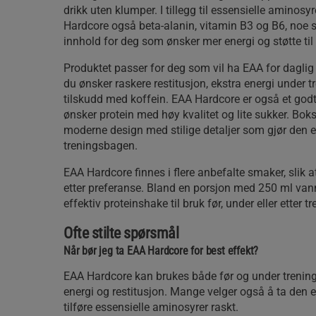
drikk uten klumper. I tillegg til essensielle aminos
Hardcore også beta-alanin, vitamin B3 og B6, noe s
innhold for deg som ønsker mer energi og støtte til
Produktet passer for deg som vil ha EAA for daglig
du ønsker raskere restitusjon, ekstra energi under tr
tilskudd med koffein. EAA Hardcore er også et god
ønsker protein med høy kvalitet og lite sukker. Boks
moderne design med stilige detaljer som gjør den en
treningsbagen.
EAA Hardcore finnes i flere anbefalte smaker, slik a
etter preferanse. Bland en porsjon med 250 ml vann
effektiv proteinshake til bruk før, under eller etter tr
Ofte stilte spørsmål
Når bør jeg ta EAA Hardcore for best effekt?
EAA Hardcore kan brukes både før og under trening
energi og restitusjon. Mange velger også å ta den et
tilføre essensielle aminosyrer raskt.