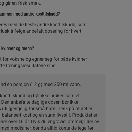
og gir en frisk smak.
sammen med andre kosttilskudd?
es med de fleste andre kosttilskudd, som
 Husk å følge anbefalt dosering for hvert
e kvinner og menn?
et for voksne og egner seg for både kvinner
e treningsresultatene sine.
and en porsjon (12 g) med 250 ml vann.
t kosttilskudd og bør ikke brukes som et
st. Den anbefalte daglige dosen bør ikke
utilgjengelig for små barn. Tenk på at det er
 balansert kost og en sunn livsstil. Produktet er
ner over 18 år. Hvis du er gravid, ammer, lider av
ed medisiner, bør du alltid kontakte lege før