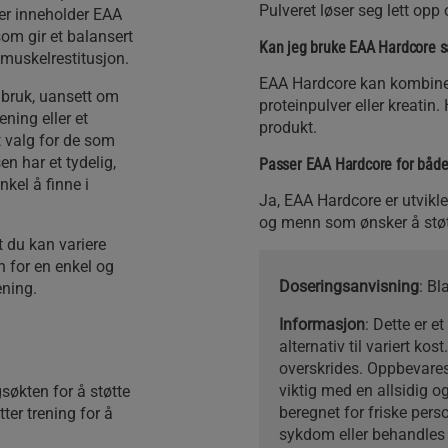
Pulveret løser seg lett opp 
yrer inneholder EAA
om gir et balansert
Kan jeg bruke EAA Hardcore 
 muskelrestitusjon.
EAA Hardcore kan kombiner
 bruk, uansett om
proteinpulver eller kreatin.
ening eller et
produkt.
t valg for de som
en har et tydelig,
Passer EAA Hardcore for båd
kel å finne i
Ja, EAA Hardcore er utvikl
og menn som ønsker å støtt
t du kan variere
 for en enkel og
Doseringsanvisning
: Bl
ening.
Informasjon
: Dette er e
alternativ til variert ko
overskrides. Oppbevares 
viktig med en allsidig og
søkten for å støtte
beregnet for friske perso
ter trening for å
sykdom eller behandles m