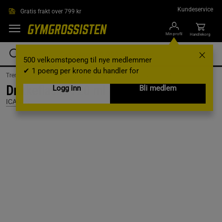
Hopp til hovedinnholdet
Kundeservice
Gratis frakt over 799 kr
Min profil
Handlekorg
500 velkomstpoeng til nye medlemmer
✔ 1 poeng per krone du handler for
Treningsutstyr & tilbehør /
Vannflasker og shakers /
Vannflaske
Drikkeflaske 720 ml
Logg inn
Bli medlem
ICANIWILL