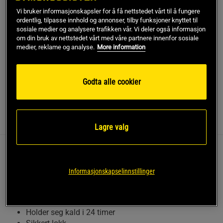
Vi bruker informasjonskapsler for å få nettstedet vårt til å fungere
Gratis frakt over 799 kr
Gratis retur
14 dagers angrerett
ordentlig, tilpasse innhold og annonser, tilby funksjoner knyttet til
sosiale medier og analysere trafikken vår. Vi deler også informasjon
om din bruk av nettstedet vårt med våre partnere innenfor sosiale
SKU #13581-001
| EAN
7340145426451
medier, reklame og analyse.
More information
Hold drikken din på riktig temperatur med Insulated Water
Bottle fra ICANIWILL.
Godta alle cookier
Les mer
Informasjon
Anmeldelser
(2)
Lagre valg
Denne vannflasken er laget av rustfritt stål og er både
praktisk og slitesterk, og egner seg både til trening og
Informasjonskapselinnstillinger
hverdagsbruk.
Rustfritt stål
Holder seg kald i 24 timer