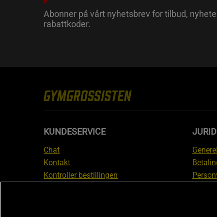
Abonner på vårt nyhetsbrev for tilbud, nyhete
rabattkoder.
KUNDESERVICE
JURI
Chat
Generel
Kontakt
Betalin
Kontroller bestillingen
Person
Angre kjøp
Leverin
Reklamere
Medlem
FAQ
Prisløf