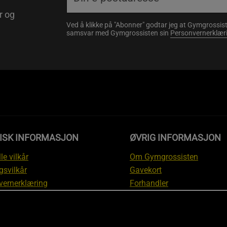
r og
Ved å klikke på "Abonner" godtar jeg at Gymgrossist
samsvar med Gymgrossisten sin
Personvernerklær
DISK INFORMASJON
ØVRIG INFORMASJON
le vilkår
Om Gymgrossisten
gsvilkår
Gavekort
vernerklæring
Forhandler
gsvilkår
Affiliate
svilkår
Personlig trener
te
Rabattkoder