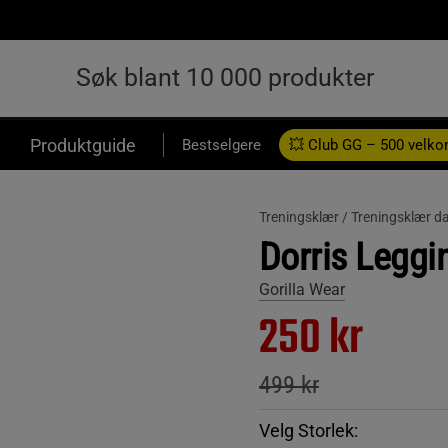
Produktguide
Bestselgere
💥 Club GG – 500 velk
Treningsklær /
Treningsklær d
Dorris Leggi
Gorilla Wear
250 kr
499 kr
Velg Storlek: