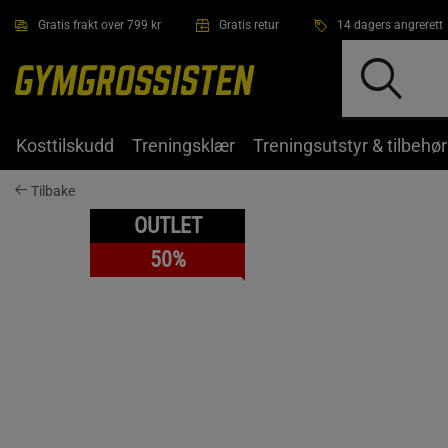
Hopp til hovedinnholdet
Gratis frakt over 799 kr
Gratis retur
14 dagers angrerett
Kosttilskudd
Treningsklær
Treningsutstyr & tilbehør
Tilbake
OUTLET
50%