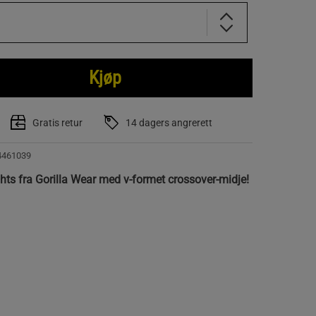
Kjøp
Gratis retur
14 dagers angrerett
4461039
ights fra Gorilla Wear med v-formet crossover-midje!