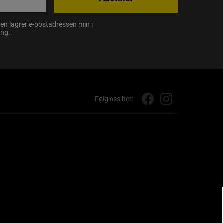
en lagrer e-postadressen min i
ing
.
Følg oss her: