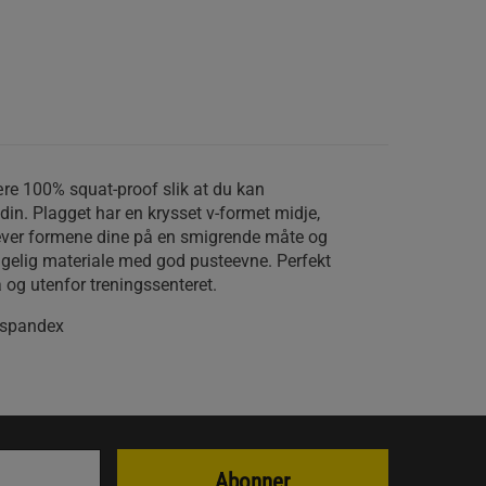
ære 100% squat-proof slik at du kan
 din. Plagget har en krysset v-formet midje,
ver formene dine på en smigrende måte og
agelig materiale med god pusteevne. Perfekt
å og utenfor treningssenteret.
 spandex
Abonner