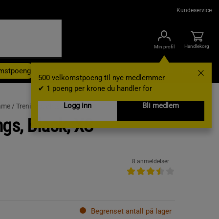
Kundeservice
Handlekorg
Min profil
omstpoeng
Kampanjer
Outlet
Nyheter
Brands
Gavekort
500 velkomstpoeng til nye medlemmer
✔ 1 poeng per krone du handler for
Logg inn
Bli medlem
ame /
Treningstights
ngs, Black, XS
8 anmeldelser
Begrenset antall på lager