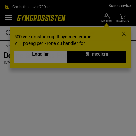
Hopp til hovedinnholdet
Kundeservice
Gratis frakt over 799 kr
Min profil
Handlekorg
500 velkomstpoeng til nye medlemmer
✔ 1 poeng per krone du handler for
Treningsklær /
Treningsklær dame /
Treningstights
Define Seamless Pocket Tights, Black, L
Logg inn
Bli medlem
ICANIWILL