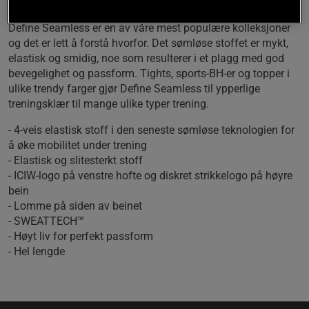
Define Seamless er en av våre mest populære kolleksjoner
og det er lett å forstå hvorfor. Det sømløse stoffet er mykt,
elastisk og smidig, noe som resulterer i et plagg med god
bevegelighet og passform. Tights, sports-BH-er og topper i
ulike trendy farger gjør Define Seamless til ypperlige
treningsklær til mange ulike typer trening.
- 4-veis elastisk stoff i den seneste sømløse teknologien for
å øke mobilitet under trening
- Elastisk og slitesterkt stoff
- ICIW-logo på venstre hofte og diskret strikkelogo på høyre
bein
- Lomme på siden av beinet
- SWEATTECH™
- Høyt liv for perfekt passform
- Hel lengde