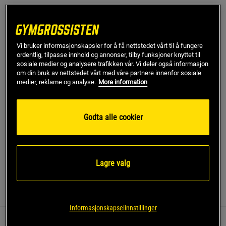
L
Vi bruker informasjonskapsler for å få nettstedet vårt til å fungere
ordentlig, tilpasse innhold og annonser, tilby funksjoner knyttet til
Kjøp
sosiale medier og analysere trafikken vår. Vi deler også informasjon
om din bruk av nettstedet vårt med våre partnere innenfor sosiale
medier, reklame og analyse.
More information
Gratis frakt over 799 kr
Gratis retur
14 dagers angrerett
SKU #13271-001R | EAN
7340145344854
Godta alle cookier
Define Seamless er en av våre mest populære kolleksjoner og
det er lett å forstå hvorfor.
Les mer
Lagre valg
Informasjon
Anmeldelser
Informasjonskapselinnstillinger