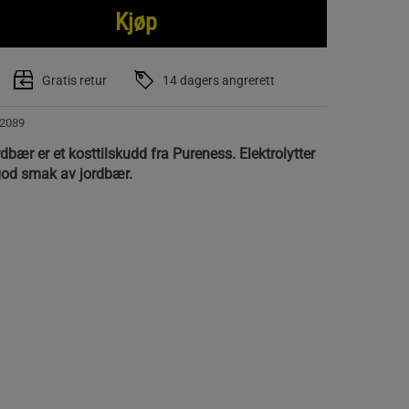
Kjøp
Gratis retur
14 dagers angrerett
2089
rdbær er et kosttilskudd fra Pureness. Elektrolytter
god smak av jordbær.