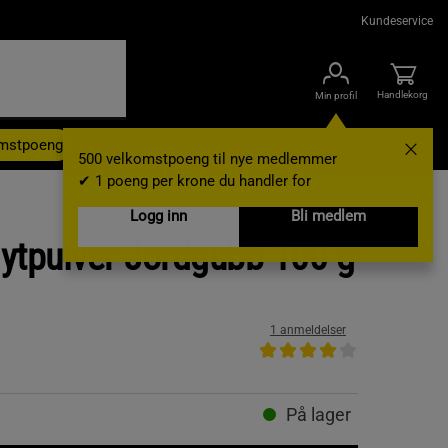
Kundeservice
Handlekorg
Min profil
omstpoeng
Kampanjer
Outlet
Nyheter
Brands
Gavekort
500 velkomstpoeng til nye medlemmer
✔ 1 poeng per krone du handler for
Logg inn
Bli medlem
olytpulver Jordgubb 100 g
1 anmeldelser
På lager