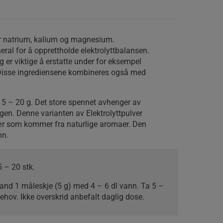
er natrium, kalium og magnesium.
ral for å opprettholde elektrolyttbalansen.
g er viktige å erstatte under for eksempel
. Disse ingrediensene kombineres også med
 5 – 20 g. Det store spennet avhenger av
gen. Denne varianten av Elektrolyttpulver
r som kommer fra naturlige aromaer. Den
nn.
5 – 20 stk.
land 1 måleskje (5 g) med 4 – 6 dl vann. Ta 5 –
behov. Ikke overskrid anbefalt daglig dose.