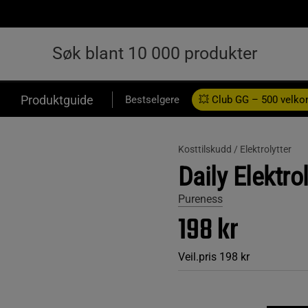
Produktguide
Bestselgere
💥 Club GG – 500 velk
Kosttilskudd /
Elektrolytter
Daily Elektr
Pureness
198 kr
Veil.pris
198 kr