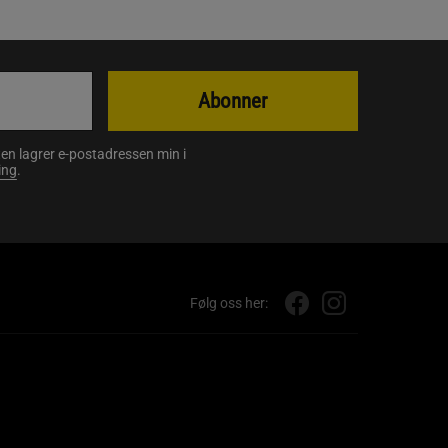
Abonner
en lagrer e-postadressen min i
ing
.
Følg oss her: