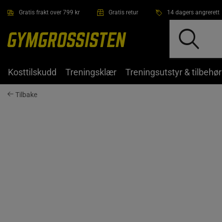
Hopp til hovedinnholdet
Gratis frakt over 799 kr
Gratis retur
14 dagers angrerett
Kosttilskudd
Treningsklær
Treningsutstyr & tilbehør
Tilbake