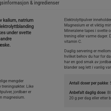
sinformasjon & ingredienser
Elektrolyttpulver innehold
av kalium, natrium
Magnesium er et viktig mine
ktrolyttblanding
Mineralene tapes i svette o
kes under svette
trening eller varme dager
 andre
vitamin C.
væske.
Daglig servering er mellom
hvilket behov du har for da
har en god smak av jordbæ
blander seg lett i vanlig va
kkelige mengder
Antall doser per pakke
: 
 treningsøkter. Like
ttpulver, jordbær er
Anbefalt daglig dose
: B
 som magnesium.
20 g per dag eller etter 