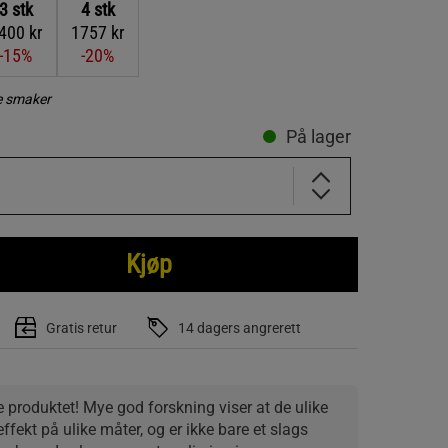
3
stk
4
stk
400 kr
1757 kr
-15%
-20%
re smaker
På lager
Kjøp
Gratis retur
14 dagers angrerett
 produktet! Mye god forskning viser at de ulike 
fekt på ulike måter, og er ikke bare et slags 