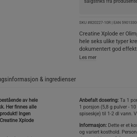
salgstriks fra produsent
produkt, for å få det til 
bare fungerer, og får meg
ikke tar kreatinet på en 
SKU #820227-10R | EAN
5901330
også unngår loadingperi
Creatine Xplode er Olim
med kreatin monohydrat
hele seks ulike typer kr
Har også erfart at dette p
dokumentert god effekt
Les mer
gsinformasjon & ingredienser
 bestående av hele
Anbefalt dosering:
Ta 1 pors
k. Her finnes alle
1 porsjon (5,8 g pulver - 1
produkt! Ingen
spiseskje) til 1-2 dl vann
 Creatine Xplode
Informasjon:
Dette er et ko
og variert kosthold. Person