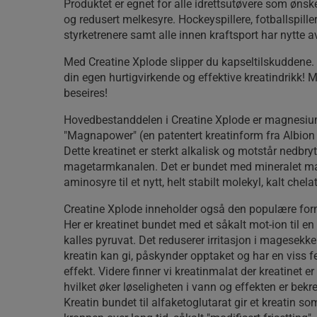
Produktet er egnet for alle idrettsutøvere som ønske
og redusert melkesyre. Hockeyspillere, fotballspillere
styrketrenere samt alle innen kraftsport har nytte a
Med Creatine Xplode slipper du kapseltilskuddene. 
din egen hurtigvirkende og effektive kreatindrikk! 
beseires!
Hovedbestanddelen i Creatine Xplode er magnesium
"Magnapower" (en patentert kreatinform fra Albion
Dette kreatinet er sterkt alkalisk og motstår nedbryt
magetarmkanalen. Det er bundet med mineralet 
aminosyre til et nytt, helt stabilt molekyl, kalt chelat
Creatine Xplode inneholder også den populære for
Her er kreatinet bundet med et såkalt mot-ion til e
kalles pyruvat. Det reduserer irritasjon i magesekk
kreatin kan gi, påskynder opptaket og har en viss 
effekt. Videre finner vi kreatinmalat der kreatinet er
hvilket øker løseligheten i vann og effekten er bekreft
Kreatin bundet til alfaketoglutarat gir et kreatin som