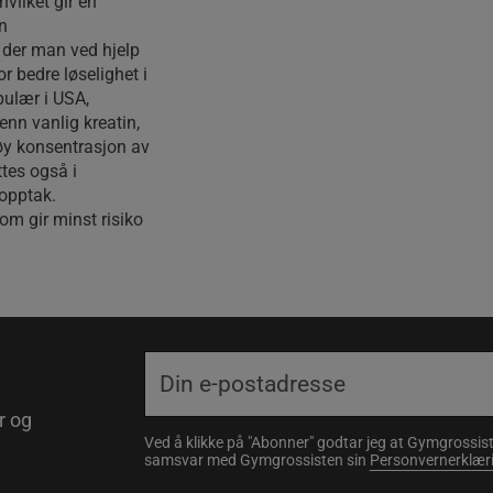
hvilket gir en
n
m der man ved hjelp
or bedre løselighet i
pulær i USA,
nn vanlig kreatin,
øy konsentrasjon av
tes også i
 opptak.
m gir minst risiko
r og
Ved å klikke på "Abonner" godtar jeg at Gymgrossist
samsvar med Gymgrossisten sin
Personvernerklær