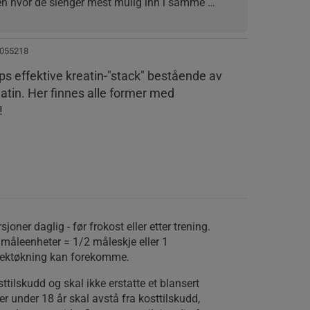
en hvor de slenger mest mulig inn i samme 
å høre mer fancy ut. Jeg kjenner også selv at dette 
 ikke til å føle meg helt udugelig og svak når jeg 
ukes tid. Er også veldig praktisk og enkelt at man 
055218
ode og pauseperiode, som man må ta hensyn til 
ps effektive kreatin-"stack" bestående av
.
eatin. Her finnes alle former med
ulveret løser seg ekstremt lett opp i eplejuice.
!
joner daglig - før frokost eller etter trening.
0 måleenheter = 1/2 måleskje eller 1
. Vektøkning kan forekomme.
sttilskudd og skal ikke erstatte et blansert
er under 18 år skal avstå fra kosttilskudd,