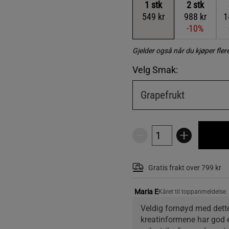
1
stk
2
stk
549 kr
988 kr
1
-10%
Gjelder også når du kjøper fle
Velg Smak:
Grapefrukt
Gratis frakt over 799 kr
Maria E
Kåret til toppanmeldelse
Veldig fornøyd med dette
kreatinformene har god ef