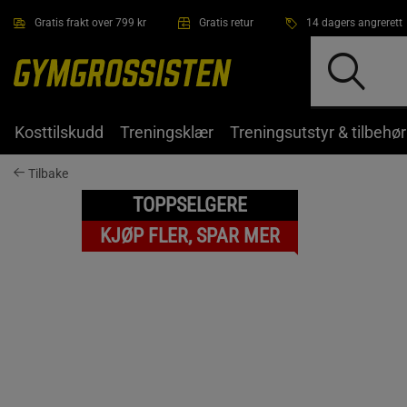
Hopp til hovedinnholdet
Gratis frakt over 799 kr
Gratis retur
14 dagers angrerett
Kosttilskudd
Treningsklær
Treningsutstyr & tilbehør
Tilbake
TOPPSELGERE
KJØP FLER, SPAR MER