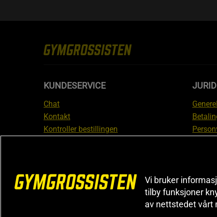
KUNDESERVICE
JURI
Chat
Generel
Kontakt
Betalin
Kontroller bestillingen
Person
Angre kjøp
Leverin
Reklamere
Medlem
FAQ
Prisløf
Vi bruker informasj
Inform
tilby funksjoner kn
reklam
av nettstedet vårt
Cookiei