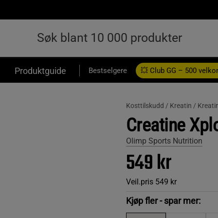
Produktguide
Bestselgere
💥 Club GG – 500 velk
Kosttilskudd /
Kreatin /
Kreati
Creatine Xplo
Olimp Sports Nutrition
549 kr
Veil.pris
549 kr
Kjøp fler - spar mer: