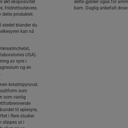
r økt eksposivitet
dette gjelder også for amm
, friidrettsutøvere,
barn. Daglig anbefalt dose 
v dette produktet.
I stedet blander du
Melkesyren kan nå
kreatinchelat,
 laboratories USA).
ning av syre i
magnesium og en
.
men kreatinpyruvat.
n saltform som
en som vanlig
fettforbrennende
 bundet til eplesyre,
et i flere studier.
 slippes ut i