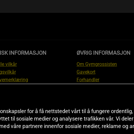
DISK INFORMASJON
ØVRIG INFORMASJON
le vilkår
Om Gymgrossisten
gsvilkår
Gavekort
vernerklæring
Forhandler
gsvilkår
Affiliate
svilkår
Personlig trener
te
Rabattkoder
onskapsler for å få nettstedet vårt til å fungere ordentlig
asjon om angrerett og
Sitemap
yttet til sosiale medier og analysere trafikken vår. Vi del
asjon
Black Friday
 med våre partnere innenfor sosiale medier, reklame og a
nnstillinger
Artikler & Øvelser