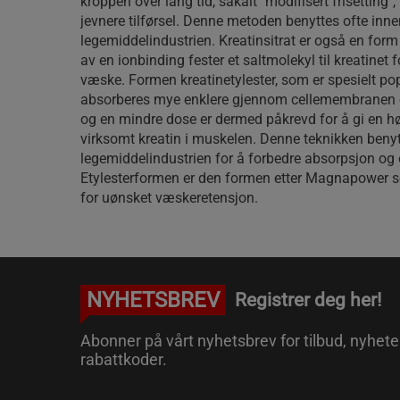
kroppen over lang tid, såkalt "modifisert frisetting", 
jevnere tilførsel. Denne metoden benyttes ofte inne
legemiddelindustrien. Kreatinsitrat er også en for
av en ionbinding fester et saltmolekyl til kreatinet f
væske. Formen kreatinetylester, som er spesielt po
absorberes mye enklere gjennom cellemembranen e
og en mindre dose er dermed påkrevd for å gi en h
virksomt kreatin i muskelen. Denne teknikken benyt
legemiddelindustrien for å forbedre absorpsjon og
Etylesterformen er den formen etter Magnapower so
for uønsket væskeretensjon.
NYHETSBREV
Registrer deg her!
Abonner på vårt nyhetsbrev for tilbud, nyhete
rabattkoder.