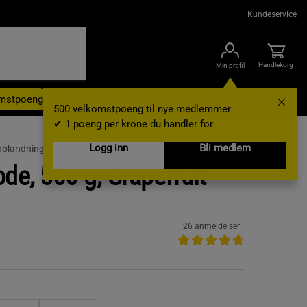
Kundeservice
Handlekorg
Min profil
omstpoeng
Kampanjer
Outlet
Nyheter
Brands
Gavekort
500 velkomstpoeng til nye medlemmer
✔ 1 poeng per krone du handler for
Logg inn
Bli medlem
nblandning
de, 500 g, Grapefruit
26 anmeldelser