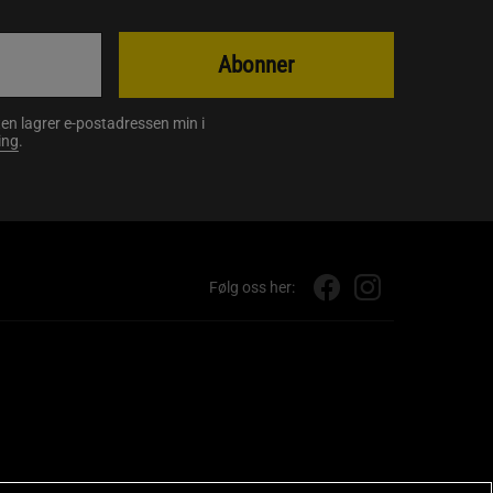
Abonner
en lagrer e-postadressen min i
ing
.
Følg oss her: