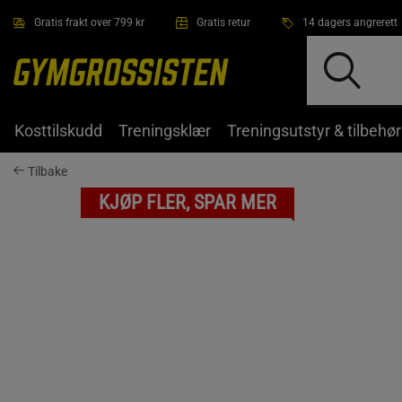
Hopp til hovedinnholdet
Gratis frakt over 799 kr
Gratis retur
14 dagers angrerett
Kosttilskudd
Treningsklær
Treningsutstyr & tilbehør
Tilbake
KJØP FLER, SPAR MER