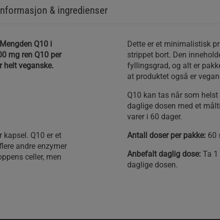
nformasjon & ingredienser
. Mengden Q10 i
Dette er et minimalistisk p
100 mg ren Q10 per
strippet bort. Den inneholde
r helt veganske.
fyllingsgrad, og alt er pakk
at produktet også er vegan
Q10 kan tas når som helst
daglige dosen med et målti
varer i 60 dager.
 kapsel. Q10 er et
Antall doser per pakke:
60 
flere andre enzymer
Anbefalt daglig dose:
Ta 1 
roppens celler, men
daglige dosen.