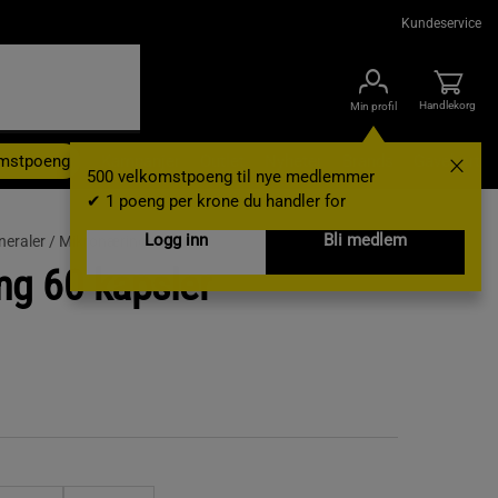
Kundeservice
Handlekorg
Min profil
omstpoeng
Kampanjer
Outlet
Nyheter
Brands
Gavekort
500 velkomstpoeng til nye medlemmer
✔ 1 poeng per krone du handler for
Logg inn
Bli medlem
neraler /
Mikronæringsstoffer
g 60 kapsler