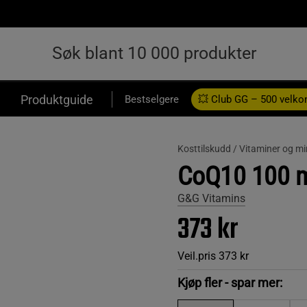
Produktguide
Bestselgere
💥 Club GG – 500 velk
Kosttilskudd /
Vitaminer og mi
CoQ10 100 m
G&G Vitamins
373 kr
Veil.pris
373 kr
Kjøp fler - spar mer: