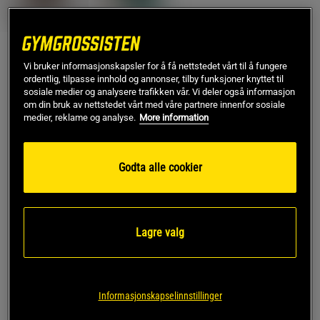
XS
Vi bruker informasjonskapsler for å få nettstedet vårt til å fungere
ordentlig, tilpasse innhold og annonser, tilby funksjoner knyttet til
sosiale medier og analysere trafikken vår. Vi deler også informasjon
om din bruk av nettstedet vårt med våre partnere innenfor sosiale
Kjøp
medier, reklame og analyse.
More information
Gratis frakt over 799 kr
Gratis retur
14 dagers angrerett
Godta alle cookier
SKU #13531-005R | EAN
7340145401588
Contrast Sports Bra fra ICANIWILL kombinerer stil og
funksjonalitet for en komfortabel treningsopplevelse.
Lagre valg
Les mer
Informasjonskapselinnstillinger
Informasjon
Anmeldelser