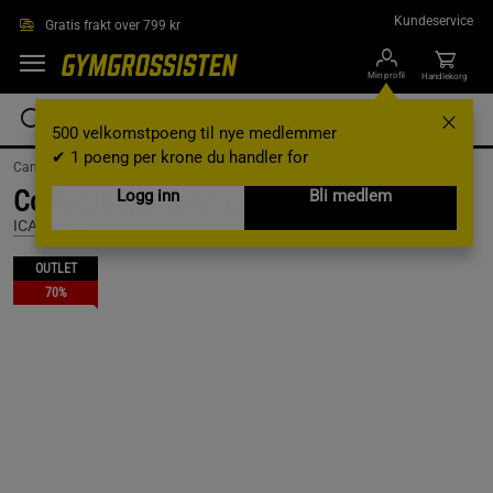
Hopp til hovedinnholdet
Kundeservice
Gratis frakt over 799 kr
Min profil
Handlekorg
500 velkomstpoeng til nye medlemmer
✔ 1 poeng per krone du handler for
Campaigns /
Outlet /
outlet-treningsklaer /
Outlet for henne
Contrast Sports Bra, Dark Grey, XS
Logg inn
Bli medlem
ICANIWILL
OUTLET
70%