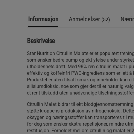
Informasjon
Anmeldelser
Nærin
(52)
Beskrivelse
Star Nutrition Citrullin Malate er et populært trenin
som ønsker bedre pump og økt ytelse under styrketr
utholdenhetsidrett. Med 98% ren citrullin malat i p
effektiv og koffeinfri PWO-ingrediens som er lett å 
Produktet er uten tilsatt smak og inneholder kun cit
silisiumdioksid, noe som gjør det til et naturlig val
et rent tilskudd uten unødvendige tilsetningsstoffer
Citrullin Malat bidrar til økt blodgjennomstrømnin
støtte kroppens produksjon av nitrogenoksid. Dette
oksygen og næringsstoffer kan transporteres til m
for deg som ønsker ekstra repetisjoner, mindre utm
restitusjon. Forholdet mellom citrullin og malat er 2