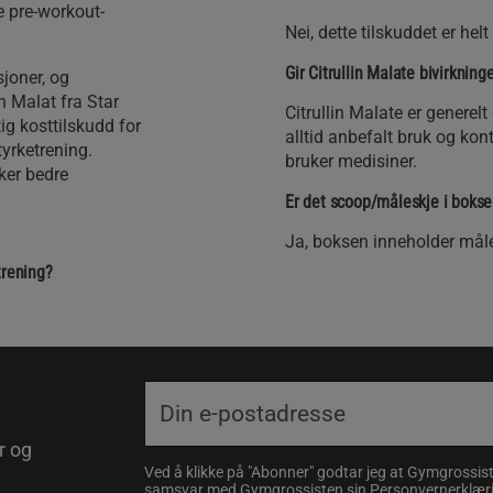
e pre-workout-
Nei, dette tilskuddet er hel
Gir Citrullin Malate bivirkning
joner, og
n Malat fra Star
Citrullin Malate er generelt
tig kosttilskudd for
alltid anbefalt bruk og kon
tyrketrening.
bruker medisiner.
sker bedre
Er det scoop/måleskje i boks
Ja, boksen inneholder måle
trening?
r og
Ved å klikke på "Abonner" godtar jeg at Gymgrossist
samsvar med Gymgrossisten sin
Personvernerklær