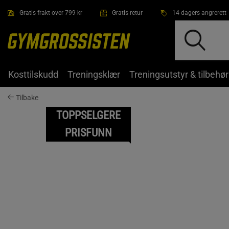
Hopp til hovedinnholdet
Gratis frakt over 799 kr
Gratis retur
14 dagers angrerett
Kosttilskudd
Treningsklær
Treningsutstyr & tilbehør
Tilbake
TOPPSELGERE
PRISFUNN