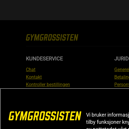
KUNDESERVICE
JURI
Chat
Generel
Kontakt
Betalin
Kontroller bestillingen
Person
Angre kjøp
Leverin
Reklamere
Medlem
FAQ
Prisløf
Vi bruker informasj
Inform
tilby funksjoner kn
reklam