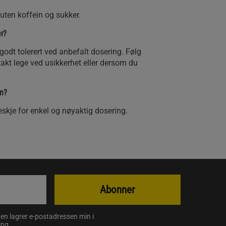
t uten koffein og sukker.
er?
 godt tolerert ved anbefalt dosering. Følg
takt lege ved usikkerhet eller dersom du
en?
skje for enkel og nøyaktig dosering.
Abonner
en lagrer e-postadressen min i
ing
.