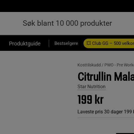
Produktguide
Bestselgere
💥 Club GG – 500 velk
Kosttilskudd /
PWO - Pre Work
Citrullin Mal
Star Nutrition
199 kr
Laveste pris 30 dager
199 