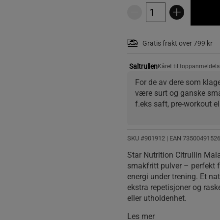
Gratis frakt over 799 kr
Saltrullen
Kåret til toppanmeldels
For de av dere som klager 
være surt og ganske smak
f.eks saft, pre-workout e
SKU #901912
| EAN
7350049152
Star Nutrition Citrullin Mala
smakfritt pulver – perfek
energi under trening. Et nat
ekstra repetisjoner og raske
eller utholdenhet.
Les mer