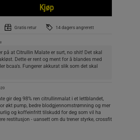
Kjøp
Gratis retur
14 dagers angrerett
e
på at Citrullin Malate er surt, no shit! Det skal 
løst. Dette er rent og ment for å blandes med 
ller bcaa's. Fungerer akkurat slik som det skal
639
te gir deg 98% ren citrullinmalat i et lettblandet,
t for økt pump, bedre blodgjennomstrømning og mer
urlig og koffeinfritt tilskudd for deg som vil ha
re restitusjon - uansett om du trener styrke, crossfit