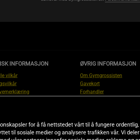
DISK INFORMASJON
ØVRIG INFORMASJON
le vilkår
Om Gymgrossisten
gsvilkår
Gavekort
vernerklæring
Forhandler
gsvilkår
Affiliate
svilkår
Personlig trener
te
Rabattkoder
onskapsler for å få nettstedet vårt til å fungere ordentlig
asjon om angrerett og
Sitemap
yttet til sosiale medier og analysere trafikken vår. Vi del
asjon
Black Friday