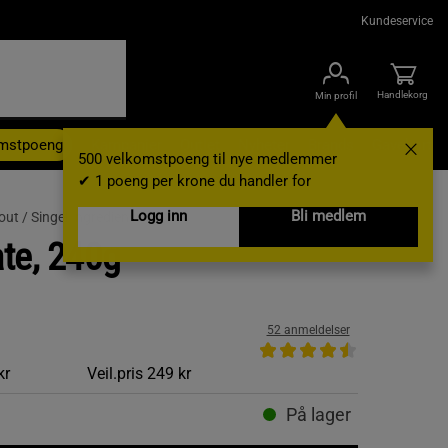
Kundeservice
Handlekorg
Min profil
omstpoeng
Kampanjer
Outlet
Nyheter
Brands
Gavekort
500 velkomstpoeng til nye medlemmer
✔ 1 poeng per krone du handler for
Logg inn
Bli medlem
out /
Singel Ingrediens
ate, 240g
52 anmeldelser
kr
Veil.pris
249 kr
På lager