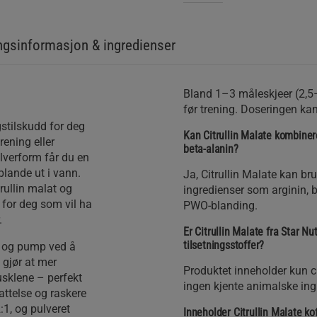
gsinformasjon & ingredienser
Bland 1–3 måleskjeer (2,5
før trening. Doseringen kan
gstilskudd for deg
Kan Citrullin Malate kombiner
ening eller
beta-alanin?
ulverform får du en
blande ut i vann.
Ja, Citrullin Malate kan 
rullin malat og
ingredienser som arginin, b
g for deg som vil ha
PWO-blanding.
.
Er Citrullin Malate fra Star N
tilsetningsstoffer?
g og pump ved å
 gjør at mer
Produktet inneholder kun ci
usklene – perfekt
ingen kjente animalske ingr
attelse og raskere
:1, og pulveret
Inneholder Citrullin Malate kof