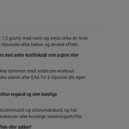
–7,5 gram) med vann og innta cirka én time
 tilpasses etter behov og ønsket effekt.
es med andre kosttilskudd som arginin eller
brukes sammen med andre pre-workout-
eta-alanin eller EAA for å tilpasse din egen
utrition vegansk og uten kunstige
trullinmalat og silisiumdioksid, og har
edienser eller kunstige tilsetningsstoffer.
fein eller sukker?