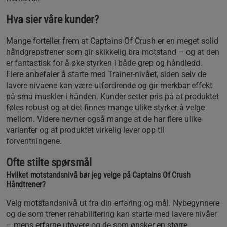
Hva sier våre kunder?
Mange forteller frem at Captains Of Crush er en meget solid
håndgrepstrener som gir skikkelig bra motstand – og at den
er fantastisk for å øke styrken i både grep og håndledd.
Flere anbefaler å starte med Trainer-nivået, siden selv de
lavere nivåene kan være utfordrende og gir merkbar effekt
på små muskler i hånden. Kunder setter pris på at produktet
føles robust og at det finnes mange ulike styrker å velge
mellom. Videre nevner også mange at de har flere ulike
varianter og at produktet virkelig lever opp til
forventningene.
Ofte stilte spørsmål
Hvilket motstandsnivå bør jeg velge på Captains Of Crush
Håndtrener?
Velg motstandsnivå ut fra din erfaring og mål. Nybegynnere
og de som trener rehabilitering kan starte med lavere nivåer
– mens erfarne utøvere og de som ønsker en større