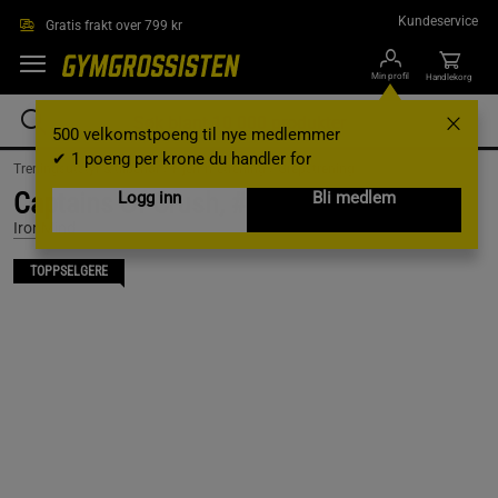
Hopp til hovedinnholdet
Kundeservice
Gratis frakt over 799 kr
Min profil
Handlekorg
500 velkomstpoeng til nye medlemmer
✔ 1 poeng per krone du handler for
Treningsutstyr & tilbehør /
Hjemmetrening /
Grepstrening
Captains Of Crush, #1
Logg inn
Bli medlem
IronMind
TOPPSELGERE