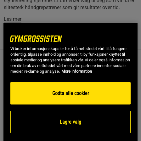
styrketrening hjemme. Et utmerket valg til deg som vil ha en
slitesterk håndgrepstrener som gir resultater over tid.
Les mer
Informasjon
Anmeldelser
(42)
Vi bruker informasjonskapsler for å få nettstedet vårt til å fungere
ordentlig, tilpasse innhold og annonser, tilby funksjoner knyttet til
sosiale medier og analysere trafikken vår. Vi deler også informasjon
Beskrivelse
om din bruk av nettstedet vårt med våre partnere innenfor sosiale
medier, reklame og analyse.
More information
Captains Of Crush Håndgrepstrener fra IronMind er et stykke
treningsutstyr for grepstyrke som har satt standarden for
håndgrepstrenere verden over. Den byr på hele 11 ulike
Godta alle cookier
motstandsnivåer, noe som lar både nybegynnere og erfarne
utøvere bygge grepsmuskler og utfordre seg selv. Med GR8-
fjærer og presisjonsutførelse, snakker vi her en robust
håndtrener for livslang bruk – laget av aluminium og
Lagre valg
utviklet for seriøs trening.
Uansett om du trener styrkeløft, klatring eller håndwrestling,