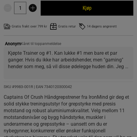
Kjøp
Gratis frakt over 799 kr
Gratis retur
14 dagers angrerett
Anonym
Kåret til toppanmeldelse
Kjøpte Trainer og #1. Kan lukke #1 men bare et par 
ganger. Hvis du ikke har arbeidshender, men "gaming" 
hender som meg, så vil disse ødelegge huden din. Jeg 
måtte faktisk stoppe og ta meg noen dagers pause, 
ellers hadde jeg blødd. Etterhvert vil du bli vandt med 
dette, har jeg lest. Bare en advarsel. Du kan gå med 
SKU #9983-001R | EAN
7340120300042
Ironminds "Zenith Fitness Gripper" Hvis du ikke vil blø. 
Captains Of Crush Håndgrepstrener fra IronMind gir deg et
Jeg vil uansett forsette og bruke disse og etterhvert gro 
solid stykke treningsutstyr for grepstyrke med presis
tykkere hud. Hva er vitsen med og ha et kraftig grep om 
motstand og robust aluminiumskvalitet. Velg mellom 11
du ikke tåler litt smerte?
motstandsnivåer og bygg håndstyrke, muskler i
underarmene og grepsstyrke – uansett om du er
nybegynner, konkurrerer eller ønsker funksjonell