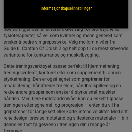
gir Captains Of Crush deg muligheten til å jobbe målrettet
Informasjonskapselinnstillinger
med styrketrening for håndledd, fingre og underarmer.
Denne håndgrepstreneren er kjent for sin solide
konstruksjon og evne til å levere utfordrende tung motstand,
noe som gjør den til et foretrukket valg for profesjonelle,
fysioterapeuter, så vel som kvinner og menn generelt som
ønsker å bedre sin grepsstyrke. Velg mellom nivåer fra
Guide til Captain Of Crush 2 og helt opp til de mest krevende
variantene for konkurranse og muskelbygging.
Dette treningsverktøyet passer perfekt til hjemmetrening,
treningssenteret, kontoret eller som supplement til annen
styrketrening. Den er også egnet som greptrener for
rehabilitering, håndtrener for eldre, håndballspillere og en
rekke andre grupper som ønsker å styrke små muskler i
hånden. Med flere motstandsnivåer kan du enkelt tilpasse
treningen etter egne mål og progresjon – enten du vil ha
grepstrener for lange sett eller korte, intensive økter. Med sitt
rene design, presise motstand og slitesterke materialer – blir
denne en fast følgesvenn i treningen din i mange år
fremover.