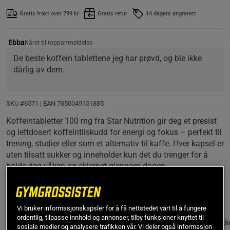
Gratis frakt over 799 kr
Gratis retur
14 dagers angrerett
Ebba
Kåret til toppanmeldelse
De beste koffein tablettene jeg har prøvd, og ble ikke 
dårlig av dem.
SKU #6571
| EAN
7350049151885
Koffeintabletter 100 mg fra Star Nutrition gir deg et presist
og lettdosert koffeintilskudd for energi og fokus – perfekt til
trening, studier eller som et alternativ til kaffe. Hver kapsel er
uten tilsatt sukker og inneholder kun det du trenger for å
holde deg våken og skjerpet gjennom dagen.
Les mer
Vi bruker informasjonskapsler for å få nettstedet vårt til å fungere
ordentlig, tilpasse innhold og annonser, tilby funksjoner knyttet til
Informasjon
Anmeldelser
(18)
Næringsinformasjon & ingredi
sosiale medier og analysere trafikken vår. Vi deler også informasjon