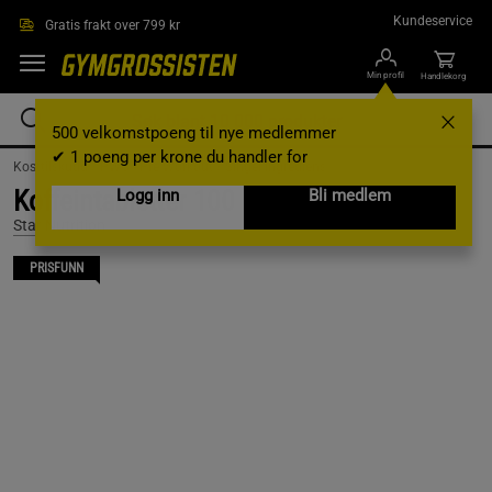
Hopp til hovedinnholdet
Kundeservice
Gratis frakt over 799 kr
Min profil
Handlekorg
500 velkomstpoeng til nye medlemmer
✔ 1 poeng per krone du handler for
Kosttilskudd /
PWO - Pre Workout /
Singel Ingrediens
Koffeintabletter 100 mg 90 kapsler
Logg inn
Bli medlem
Star Nutrition
PRISFUNN