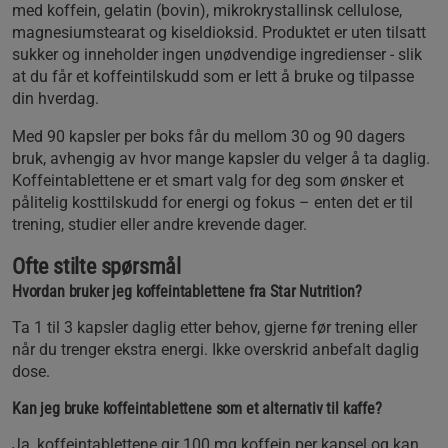
med koffein, gelatin (bovin), mikrokrystallinsk cellulose,
magnesiumstearat og kiseldioksid. Produktet er uten tilsatt
sukker og inneholder ingen unødvendige ingredienser - slik
at du får et koffeintilskudd som er lett å bruke og tilpasse
din hverdag.
Med 90 kapsler per boks får du mellom 30 og 90 dagers
bruk, avhengig av hvor mange kapsler du velger å ta daglig.
Koffeintablettene er et smart valg for deg som ønsker et
pålitelig kosttilskudd for energi og fokus – enten det er til
trening, studier eller andre krevende dager.
Ofte stilte spørsmål
Hvordan bruker jeg koffeintablettene fra Star Nutrition?
Ta 1 til 3 kapsler daglig etter behov, gjerne før trening eller
når du trenger ekstra energi. Ikke overskrid anbefalt daglig
dose.
Kan jeg bruke koffeintablettene som et alternativ til kaffe?
Ja, koffeintablettene gir 100 mg koffein per kapsel og kan