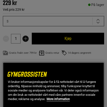
229 kr
På lager
Veil.pris
229 kr
S
Kjøp
Gratis frakt over 799 kr
Gratis retur
14 dagers angrerett
SKU #220946907R | EAN
7332576143670
Vi bruker informasjonskapsler for å få nettstedet vårt til å fungere
ordentlig, tilpasse innhold og annonser, tilby funksjoner knyttet til
Anmeldelser
(4)
sosiale medier og analysere trafikken vår. Vi deler også informasjon
om din bruk av nettstedet vårt med våre partnere innenfor sosiale
medier, reklame og analyse.
More information
Anmeldelser (4)
Spørsmål og svar (0)