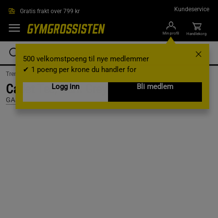
Hopp til hovedinnholdet
Kundeservice
Gratis frakt over 799 kr
Min profil
Handlekorg
500 velkomstpoeng til nye medlemmer
✔ 1 poeng per krone du handler for
Treningsklær /
Treningsklær herre /
T-skjorter
Cadet Tee, Dark Grey Melange, S
Logg inn
Bli medlem
GASP