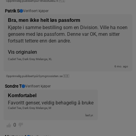
Opprinnelig publisert på Fitnesstukku.fi 🇫🇮
Patrik S
Verifisert kjøper
Bra, men ikke helt løs passform
Kjøpte i samme bestilling som en Division. Ville ha noen 
gensere med løs passform. Denne var OK, men sitter 
fortsatt tettere enn den andre.
Vis originalen
Cadet Tee, Dark Grey Melange, XL
6 mo. ago
Opprinnelig publisert på Gymgrossisten.se 🇸🇪
Sondre T
Verifisert kjøper
Komfortabel
Favoritt genser, veldig behagelig å bruke
Cadet Tee, Dark Grey Melange, M
last yr.
0