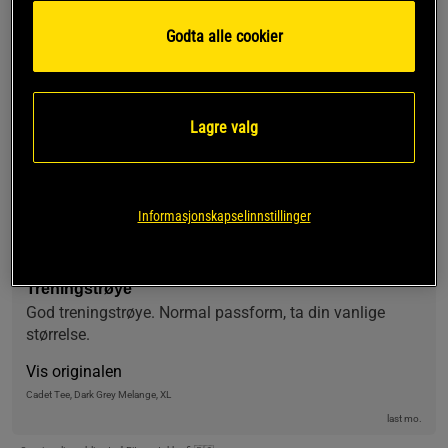
Godta alle cookier
5
50%
4.5
4
50%
3
0%
2
0%
Basert på 4 vurderinger
1
0%
Lagre valg
Skriv anmeldelse
Relevans
Informasjonskapselinnstillinger
Niko K
Verifisert kjøper
Treningstrøye
God treningstrøye. Normal passform, ta din vanlige 
størrelse.
Vis originalen
Cadet Tee, Dark Grey Melange, XL
last mo.