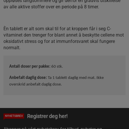
oppløses langsommere og gir derfor en gradvis utskillelse
av alle aktive stoffer over en periode på 8 timer.
Èn tablett er alt som skal til for at kroppen får i seg C-
vitaminet den trenger for blant annet å beskytte cellene mot
oksidativt stress og for at immunforsvaret skal fungere
normalt.
Antall doser per pakke:
60 stk.
Anbefalt daglig dose:
Ta 1 tablett daglig med mat. Ikke
overskrid anbefalt daglig dose.
Registrer deg her!
NYHETSBREV