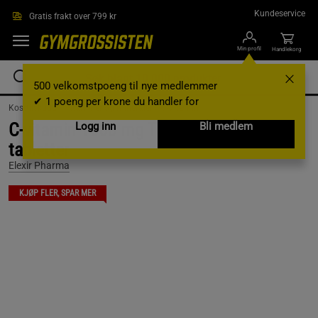
Hopp til hovedinnholdet
Kundeservice
Gratis frakt over 799 kr
Min profil
Handlekorg
500 velkomstpoeng til nye medlemmer
✔ 1 poeng per krone du handler for
Kosttilskudd /
Vitaminer og mineraler /
C-Vitamin
C-vitamin 1000 mg Time release 60
Logg inn
Bli medlem
tabletter
Elexir Pharma
KJØP FLER, SPAR MER