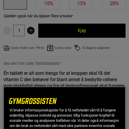
-10%
-15%
-20%
Gjelder også når du kjøper flere smaker
Kjøp
Gratis frakt over 799 kr
Gratis retur
14 dagers angrerett
SKU #A7730
| EAN
7350023036047
Én tablett er alt som trengs for at kroppen skal få det
vitamin C den behøver for blant annet å beskytte cellene
mot oksidativt stress og for at immunforsvaret skal fungere
normalt.
Elexir Pharma oppdaterer designet sitt fortløpende. I en
overgangsperiode kan derfor emballasjen variere mellom
Vi bruker informasjonskapsler for å få nettstedet vårt til å fungere
den eldre og den nye designen. Produktets innhold og
ordentlig, tilpasse innhold og annonser, tilby funksjoner knyttet til
sosiale medier og analysere trafikken vår. Vi deler også informasjon
kvalitet er uendret.
om din bruk av nettstedet vårt med våre partnere innenfor sosiale