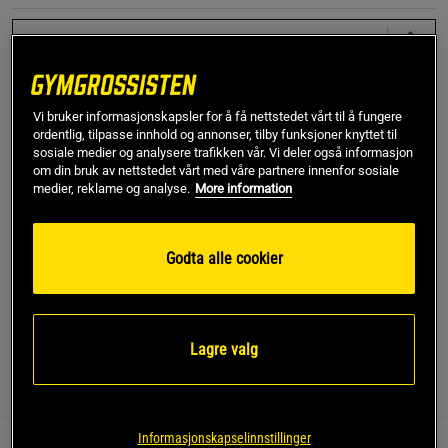
M
Kjøp
Vi bruker informasjonskapsler for å få nettstedet vårt til å fungere
ordentlig, tilpasse innhold og annonser, tilby funksjoner knyttet til
sosiale medier og analysere trafikken vår. Vi deler også informasjon
om din bruk av nettstedet vårt med våre partnere innenfor sosiale
Gratis frakt over 799 kr
Gratis retur
14 dagers angrerett
medier, reklame og analyse.
More information
SKU #F115260118R | EAN
7333403043811
Godta alle cookier
Opplev stil og komfort med Butter Soft Long Sleeve Crop fra
Under Armour.
Les mer
Lagre valg
Informasjon
Anmeldelser
Informasjonskapselinnstillinger