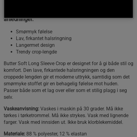
Denne langermede toppen kombinerer en smørmyk
følelse med et trendy design som passer til ulike
anledninger.
Smørmyk følelse
Lav, firkantet halsringning
Langermet design
Trendy crop-lengde
Butter Soft Long Sleeve Crop er designet for å gi både stil og
komfort. Den lave, firkantede halsringningen og den
croppede lengden gir et moderne uttrykk, samtidig som det
smørmyke stoffet gir en behagelig følelse mot huden.
Passer både som et lag over eller som et stilig plagg i seg
selv.
Vaskeanvisning:
Vaskes i maskin på 30 grader. Må ikke
tørkes i tørketrommel. Må ikke strykes. Vask med lignende
farger. Vask med innsiden ut. Ikke bruk klorblekemiddel.
Materiale:
88 % polyester, 12 % elastan