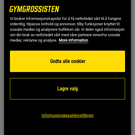
L
Utsolgt fra lager
Vi bruker informasjonskapsler for å få nettstedet vårt til å fungere
ordentlig, tilpasse innhold og annonser, tilby funksjoner knyttet til
sosiale medier og analysere trafikken vår. Vi deler også informasjon
Gi meg beskjed via e-post
om din bruk av nettstedet vårt med våre partnere innenfor sosiale
medier, reklame og analyse.
More information
Dette produktet er dessverre ikke i lager. Få beskjed når
!
det kommer på lager igen.
Godta alle cookier
SKU #10004809_BK001R | EAN
7321465775702
Hold deg komfortabel og stilren med Borg Full Zip Midlayer
Lagre valg
fra Björn Borg.
Les mer
Informasjonskapselinnstillinger
Informasjon
Anmeldelser