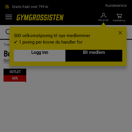
Hopp til hovedinnholdet
Kundeservice
Gratis frakt over 799 kr
Min profil
Handlekorg
500 velkomstpoeng til nye medlemmer
✔ 1 poeng per krone du handler for
Treningsklær /
Treningsklær dame /
Treningstrøyer
Borg Full Zip Midlayer, Black Beauty, L
Logg inn
Bli medlem
Björn Borg
OUTLET
60%