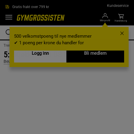
Hopp til hovedinnholdet
Kundeservice
Gratis frakt over 799 kr
Min profil
Handlekorg
500 velkomstpoeng til nye medlemmer
✔ 1 poeng per krone du handler for
Treningsutstyr & tilbehør /
Elektronikk /
Person- og kjøkkenvekt
5:2 Kjøkkenvekt DS 61
Logg inn
Bli medlem
Beurer