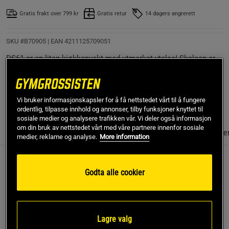
Gratis frakt over 799 kr
Gratis retur
14 dagers angrerett
SKU #B70905
| EAN
4211125709051
DS61 er en liten kjøkkenvekt med utmerket ytelse! Skalaen er
utformet for veiing og beregning av for eksempel kalorier under
dietteperioder!
Les mer
Vi bruker informasjonskapsler for å få nettstedet vårt til å fungere
ordentlig, tilpasse innhold og annonser, tilby funksjoner knyttet til
sosiale medier og analysere trafikken vår. Vi deler også informasjon
om din bruk av nettstedet vårt med våre partnere innenfor sosiale
Informasjon
Anmeldelser
(1)
Næringsinformasjon & ingredie
medier, reklame og analyse.
More information
DS61 er en liten kjøkkenvekt med utmerket ytelse!
Godta alle cookier
Skalaen er utformet for veiing og beregning av for
eksempel kalorier under dietteperioder!
Lagre valg
DS61 har nærings-og energidata forhåndsprogrammert for