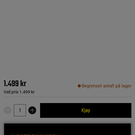
1.499 kr
Begrenset antall på lager
Veil.pris
1.499 kr
Kjøp
Gratis frakt over 799 kr
Gratis retur
14 dagers angrerett