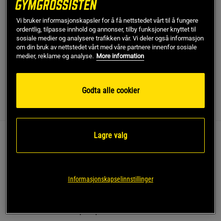
SKU #61007
| EAN
6430062514384
Vi bruker informasjonskapsler for å få nettstedet vårt til å fungere
ordentlig, tilpasse innhold og annonser, tilby funksjoner knyttet til
Forbedre treningen din med Balance Trainer Pro fra
sosiale medier og analysere trafikken vår. Vi deler også informasjon
Gymstick, designet for både profesjonell bruk og krevende
om din bruk av nettstedet vårt med våre partnere innenfor sosiale
hjemmetrening.
medier, reklame og analyse.
More information
Les mer
Godta alle cookier
Informasjon
Anmeldelser
Lagre valg
Denne treningsplattformen er svært slitesterk og
gir en trygg overflate for en rekke øvelser.
Slitesterk konstruksjon
Informasjonskapselinnstillinger
Sikker treningsplattform
Maksimal brukervekt 300 kg
Inkluderer håndpumpe