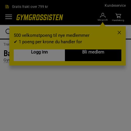
Hopp til hovedinnholdet
Kundeservice
Gratis frakt over 799 kr
Min profil
Handlekorg
500 velkomstpoeng til nye medlemmer
✔ 1 poeng per krone du handler for
Treningsutstyr & tilbehør /
Hjemmetrening /
Balanse og kjernemuskulatur
Balanseball Pro
Logg inn
Bli medlem
Gymstick