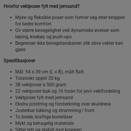
Hvorfor vektposer fylt med jernsand?
Myke og fleksible poser som former seg etter kroppen
for bedre komfort
Gir større bevegelighet ved dynamiske øvelser som
løping, knebøy og push-ups
Begrenser ikke bevegelsesbanen slik stive vekter kan
gjøre
Spesifikasjoner
Mål: 54 x 39 cm (L x B), målt flatt
Totalvekt opptil 20 kg
38 vektposer à 500 gram
22 vektposer bak og 16 foran for jevn vektfordeling
Vektposer fylt med jernsand
Ekstra polstring og forsterkning over skuldrene
Justerbar lukking og stramming i front
To brede, kraftige borrelåser
Mykt og behagelig materiale
Sitter tett og stabilt mot kroppen