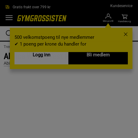
Hopp til hovedinnholdet
Kundeservice
Gratis frakt over 799 kr
Min profil
Handlekorg
500 velkomstpoeng til nye medlemmer
✔ 1 poeng per krone du handler for
Treningsutstyr & tilbehør /
Vektvest
Abilica WeightVest Power
Logg inn
Bli medlem
Abilica