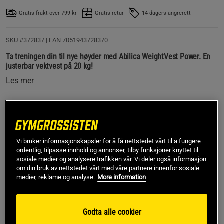
Gratis frakt over 799 kr
Gratis retur
14 dagers angrerett
SKU #372837
| EAN
7051943728370
Ta treningen din til nye høyder med Abilica WeightVest Power. En
justerbar vektvest på 20 kg!
Les mer
Informasjon
Anmeldelser
(3)
Vi bruker informasjonskapsler for å få nettstedet vårt til å fungere
Weight Vest Power fra Abilica er en justerbar vektvest med
ordentlig, tilpasse innhold og annonser, tilby funksjoner knyttet til
sosiale medier og analysere trafikken vår. Vi deler også informasjon
en totalvekt på opptil 20 kg. Du velger selv hvor tung vesten
om din bruk av nettstedet vårt med våre partnere innenfor sosiale
skal være, slik at du kan tilpasse den etter treningen og
medier, reklame og analyse.
More information
øvelsene du utfører.
Justerbar vektvest
Godta alle cookier
Opptil 20 kg
Vaskbar