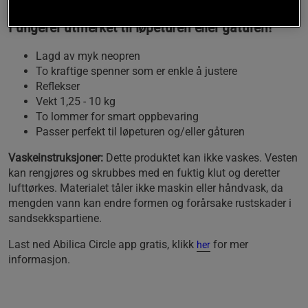
med plass til telefon, MP3 eller liknende.
Fungerer utmerket til løpeturen eller gåturen!
Lagd av myk neopren
To kraftige spenner som er enkle å justere
Reflekser
Vekt 1,25 - 10 kg
To lommer for smart oppbevaring
Passer perfekt til løpeturen og/eller gåturen
Vaskeinstruksjoner:
Dette produktet kan ikke vaskes. Vesten
kan rengjøres og skrubbes med en fuktig klut og deretter
lufttørkes. Materialet tåler ikke maskin eller håndvask, da
mengden vann kan endre formen og forårsake rustskader i
sandsekkspartiene.
Last ned Abilica Circle app gratis, klikk
for mer
her
informasjon.