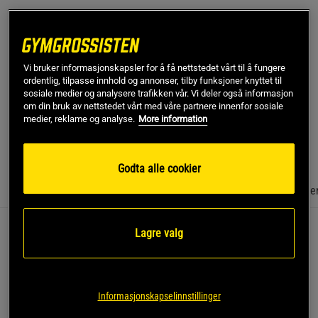
Gratis frakt over 799 kr
Gratis retur
14 dagers angrerett
SKU #449020
| EAN
7051943005105
Vi bruker informasjonskapsler for å få nettstedet vårt til å fungere
En justerbar vektvest fra Abilica på 1,25-10 kg. Abilica
ordentlig, tilpasse innhold og annonser, tilby funksjoner knyttet til
sosiale medier og analysere trafikken vår. Vi deler også informasjon
PowerPack Flexi Vektvest er lag av myk neopren og er med
om din bruk av nettstedet vårt med våre partnere innenfor sosiale
sine to kraftige spenner lett å justere.
medier, reklame og analyse.
More information
Les mer
Godta alle cookier
Informasjon
Anmeldelser
(2)
Næringsinformasjon & ingredie
Lagre valg
En justerbar vektvest fra Abilica på 1,25-10
kg. Abilica PowerPack Flexi Vektvest er lagd av
myk neopren med reflekser og er med sine to
Informasjonskapselinnstillinger
kraftige spenner lett å justere. To smarte lommer