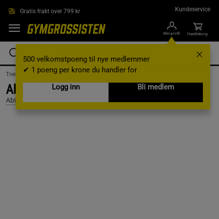
Hopp til hovedinnholdet
Kundeservice
Gratis frakt over 799 kr
Min profil
Handlekorg
500 velkomstpoeng til nye medlemmer
✔ 1 poeng per krone du handler for
Treningsutstyr & tilbehør /
Vektvest
Abilica Weight Vest Flexi
Logg inn
Bli medlem
Abilica